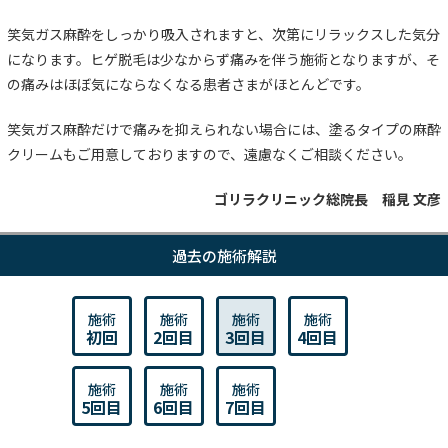
笑気ガス麻酔をしっかり吸入されますと、次第にリラックスした気分
になります。ヒゲ脱毛は少なからず痛みを伴う施術となりますが、そ
の痛みはほぼ気にならなくなる患者さまがほとんどです。
笑気ガス麻酔だけで痛みを抑えられない場合には、塗るタイプの麻酔
クリームもご用意しておりますので、遠慮なくご相談ください。
ゴリラクリニック総院長 稲見 文彦
過去の施術解説
施術
施術
施術
施術
初回
2回目
3回目
4回目
施術
施術
施術
5回目
6回目
7回目