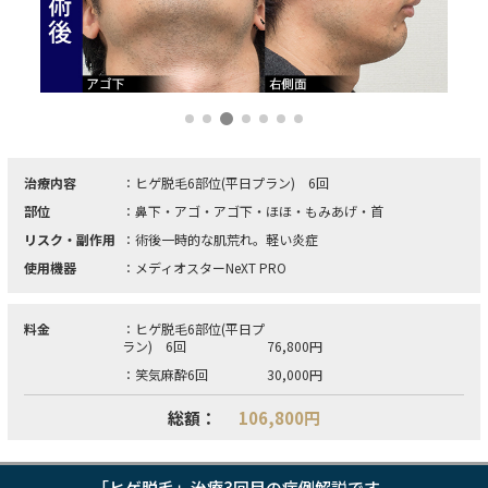
治療内容
：ヒゲ脱毛6部位(平日プラン) 6回
部位
：鼻下・アゴ・アゴ下・ほほ・もみあげ・首
リスク・副作用
：術後一時的な肌荒れ。軽い炎症
使用機器
：メディオスターNeXT PRO
料金
：ヒゲ脱毛6部位(平日プ
ラン) 6回
76,800円
：笑気麻酔6回
30,000円
総額：
106,800円
「ヒゲ脱毛」治療3回目の症例解説です。