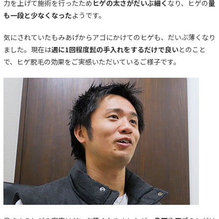
力を上げて施術を行ったため
ヒゲの太さがだいぶ細く
なり、ヒゲの
量
も一段と少なくなった
ようです。
気にされていたもみあげからアゴにかけてのヒゲも、だいぶ薄くなり
ました。現在は
週に1回程度髭の手入れをするだけで良い
とのこと
で、ヒゲ脱毛の効果をご実感いただいているご様子です。