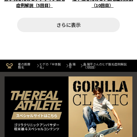
症例解説（5回目）
（10回目）
さらに表示
男の医療
ヒゲの「全体脱
島 陽
島 陽平さんのヒゲ脱毛症例解説
脱毛
毛」
平
（3回目）