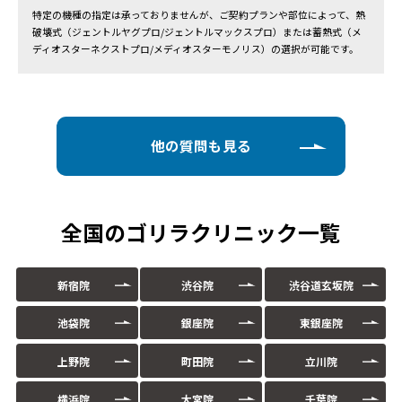
特定の機種の指定は承っておりませんが、ご契約プランや部位によって、熱
破壊式（ジェントルヤグプロ/ジェントルマックスプロ）または蓄熱式（メ
ディオスターネクストプロ/メディオスターモノリス）の選択が可能です。
他の質問も見る
全国のゴリラクリニック一覧
新宿院
渋谷院
渋谷道玄坂院
池袋院
銀座院
東銀座院
上野院
町田院
立川院
横浜院
大宮院
千葉院