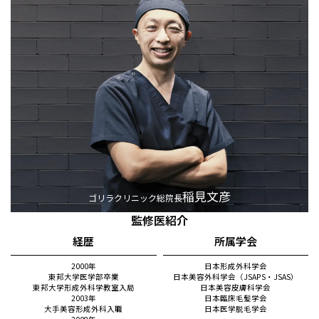
稲見文彦
ゴリラクリニック総院長
監修医紹介
経歴
所属学会
2000年
日本形成外科学会
東邦大学医学部卒業
日本美容外科学会（JSAPS・JSAS）
東邦大学形成外科学教室入局
日本美容皮膚科学会
2003年
日本臨床毛髪学会
大手美容形成外科入職
日本医学脱毛学会