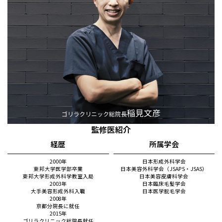
稲見文彦
ゴリラクリニック総院長
監修医紹介
経歴
所属学会
2000年
日本形成外科学会
東邦大学医学部卒業
日本美容外科学会（JSAPS・JSAS）
東邦大学形成外科学教室入局
日本美容皮膚科学会
2003年
日本臨床毛髪学会
大手美容形成外科入職
日本医学脱毛学会
2008年
京都分院長に就任
2015年
ゴリラクリニック総院長就任