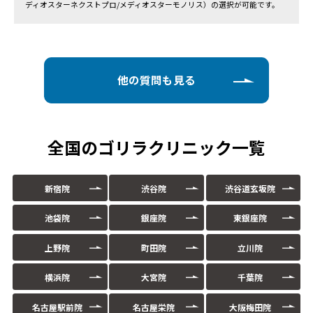
ディオスターネクストプロ/メディオスターモノリス）の選択が可能です。
他の質問も見る
全国のゴリラクリニック一覧
新宿院
渋谷院
渋谷道玄坂院
池袋院
銀座院
東銀座院
上野院
町田院
立川院
横浜院
大宮院
千葉院
名古屋駅前院
名古屋栄院
大阪梅田院