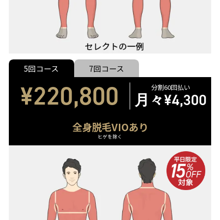
5回コース
7回コース
¥220,800
分割60回払い
月々
¥4,300
全身脱毛VIOあり
ヒゲを除く