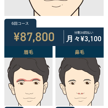
6回コース
¥87,800
分割30回払い
月々
¥3,100
眉毛
鼻毛