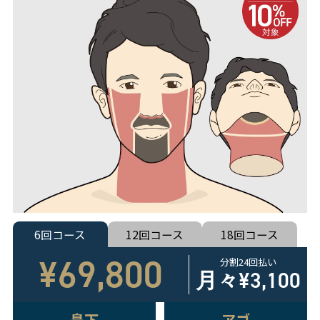
6回コース
12回コース
18回コース
¥69,800
分割24回払い
月々
¥3,100
鼻下
アゴ