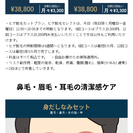
分割12回払い
分割12回払い
¥38,800
¥38,800
月々
¥3,300
月々
¥3,300
・ヒゲ脱毛セットプラン、ヒゲ脱毛セレクトは、平日（祝日除く月曜日〜金
曜日）11:00～20:00までの照射となります。 6回コースはプラス10,000円、12
回コースはプラス20,000円お支払いいただくことで平日以外もご利用いただ
けます｡
・ヒゲ脱毛の照射間隔は6週間～となります。6回コースは最短8カ月、12回コ
ースは最短1年5カ月で完了します。
・料金はすべて税込です。 ・自由診療のため保険適用外。
・リスク副作用：軽度の発赤、乾燥、疼痛、腫脹(腫れ)、掻痒(かゆみ) 通常1
～2日ほどで改善していきます。
鼻毛・眉毛・耳毛の清潔感ケア
身だしなみセット
眉毛・鼻毛・手の指・甲