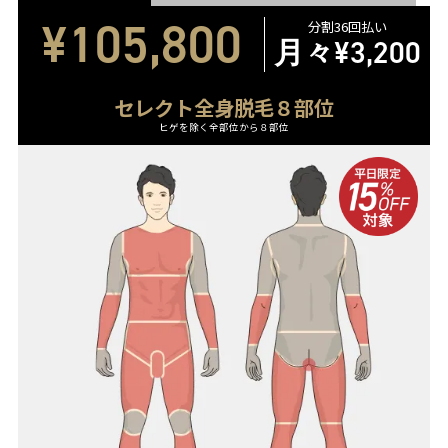
¥105,800
分割36回払い
月々
¥3,200
セレクト全身脱毛８部位
ヒゲを除く全部位から８部位