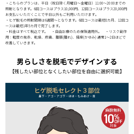
・こちらのプランは、平日（祝日除く月曜日〜金曜日）11:00～20:00までの
照射となります。6回コースはプラス10,000円、12回コースはプラス20,000円
お支払いいただくことで平日以外もご利用いただけます｡
・ヒゲ脱毛の照射間隔は6週間～となります。6回コースは最短8カ月、12回コ
ースは最短1年5カ月で完了します。
・料金はすべて税込です。 ・自由診療のため保険適用外。 ・リスク副作
用：軽度の発赤、乾燥、疼痛、腫脹(腫れ)、掻痒(かゆみ) 通常1～2日ほどで
改善していきます。
男らしさを脱毛でデザインする
【残したい部位となくしたい部位を自由に選択可能】
ヒゲ脱毛セレクト３部位
鼻下・アゴ・アゴ下・ほほ・もみあげ・首