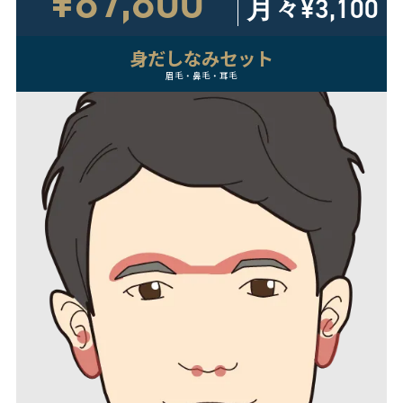
¥87,800
月々
¥3,100
身だしなみセット
眉毛・鼻毛・耳毛