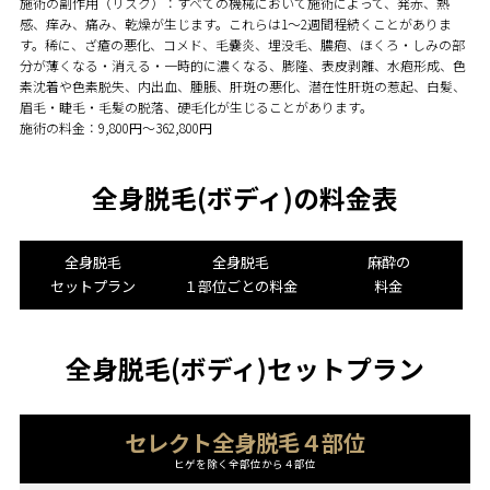
施術の副作用（リスク）：すべての機械において施術によって、発赤、熱
感、痒み、痛み、乾燥が生じます。これらは1～2週間程続くことがありま
す。稀に、ざ瘡の悪化、コメド、毛嚢炎、埋没毛、膿疱、ほくろ・しみの部
分が薄くなる・消える・一時的に濃くなる、膨隆、表皮剥離、水疱形成、色
素沈着や色素脱失、内出血、腫脹、肝斑の悪化、潜在性肝斑の惹起、白髪、
眉毛・睫毛・毛髪の脱落、硬毛化が生じることがあります。
施術の料金：9,800円～362,800円
全身脱毛(ボディ)の料金表
全身脱毛
全身脱毛
麻酔の
セットプラン
１部位ごとの料金
料金
全身脱毛(ボディ)セットプラン
セレクト全身脱毛４部位
ヒゲを除く全部位から４部位