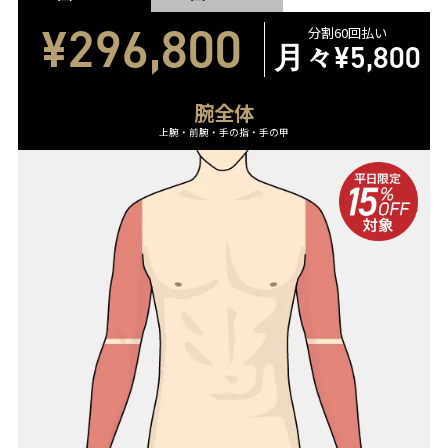
¥296,800
分割60回払い
月々
¥5,800
腕全体
上腕・前腕・手の指・手の甲