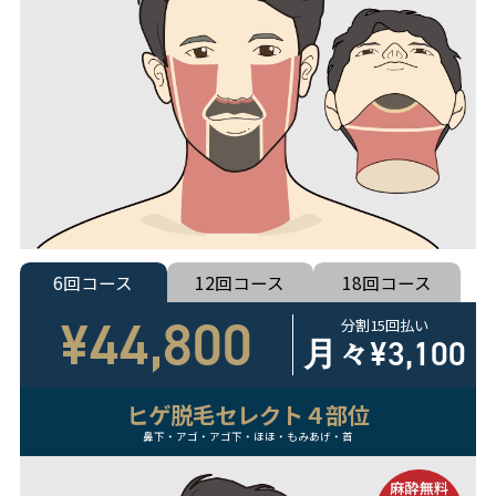
6回コース
12回コース
18回コース
¥44,800
分割15回払い
月々
¥3,100
ヒゲ脱毛セレクト４部位
鼻下・アゴ・アゴ下・ほほ・もみあげ・首