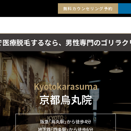
無料カウンセリング予約
で医療脱毛するなら、男性専門のゴリラク
Kyotokarasuma
京都烏丸院
阪急｢烏丸駅｣から徒歩4分
地下鉄｢四条駅｣から徒歩6分