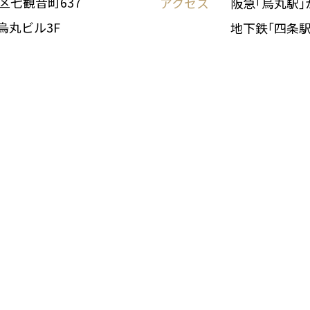
区七観音町637
アクセス
阪急｢烏丸駅｣
烏丸ビル3F
地下鉄｢四条駅