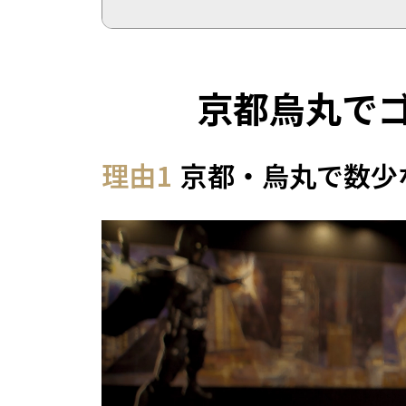
京都烏丸で
理由1
京都・烏丸で数少