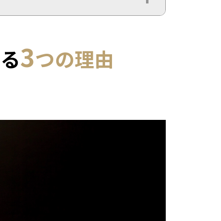
3
れる
つの理由