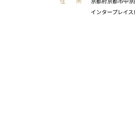
住 所
京都府京都市中京
インタープレイス