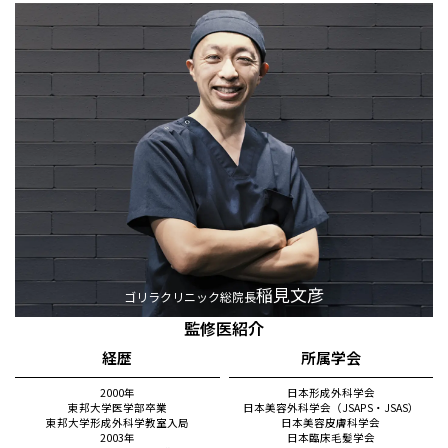
稲見文彦
ゴリラクリニック総院長
監修医紹介
経歴
所属学会
2000年
日本形成外科学会
東邦大学医学部卒業
日本美容外科学会（JSAPS・JSAS）
東邦大学形成外科学教室入局
日本美容皮膚科学会
2003年
日本臨床毛髪学会