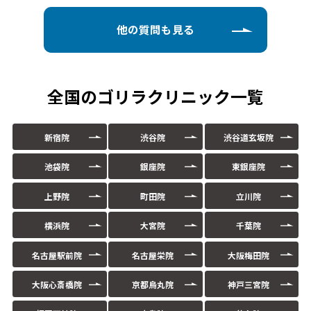
他の質問も見る
全国のゴリラクリニック一覧
新宿院
渋谷院
渋谷道玄坂院
池袋院
銀座院
東銀座院
上野院
町田院
立川院
横浜院
大宮院
千葉院
名古屋駅前院
名古屋栄院
大阪梅田院
大阪心斎橋院
京都烏丸院
神戸三宮院