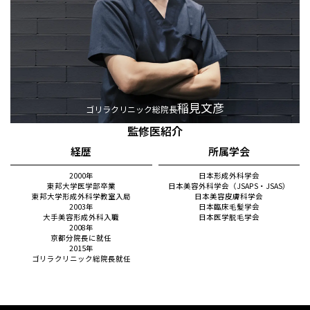
稲見文彦
ゴリラクリニック総院長
監修医紹介
経歴
所属学会
2000年
日本形成外科学会
東邦大学医学部卒業
日本美容外科学会（JSAPS・JSAS）
東邦大学形成外科学教室入局
日本美容皮膚科学会
2003年
日本臨床毛髪学会
大手美容形成外科入職
日本医学脱毛学会
2008年
京都分院長に就任
2015年
ゴリラクリニック総院長就任