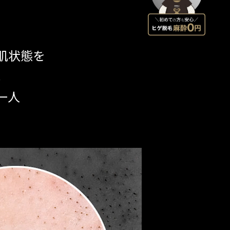
肌状態を
。
一人