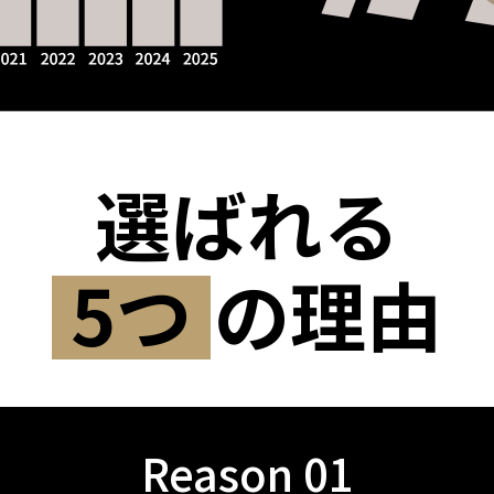
選ばれる
5つ
の理由
Reason 01