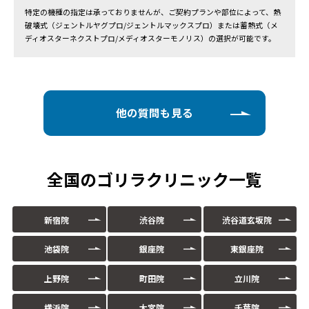
特定の機種の指定は承っておりませんが、ご契約プランや部位によって、熱
破壊式（ジェントルヤグプロ/ジェントルマックスプロ）または蓄熱式（メ
ディオスターネクストプロ/メディオスターモノリス）の選択が可能です。
他の質問も見る
全国のゴリラクリニック一覧
新宿院
渋谷院
渋谷道玄坂院
池袋院
銀座院
東銀座院
上野院
町田院
立川院
横浜院
大宮院
千葉院