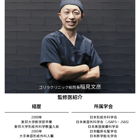
稲見文彦
ゴリラクリニック総院長
監修医紹介
経歴
所属学会
2000年
日本形成外科学会
東邦大学医学部卒業
日本美容外科学会（JSAPS・JSAS）
東邦大学形成外科学教室入局
日本美容皮膚科学会
2003年
日本臨床毛髪学会
大手美容形成外科入職
日本医学脱毛学会