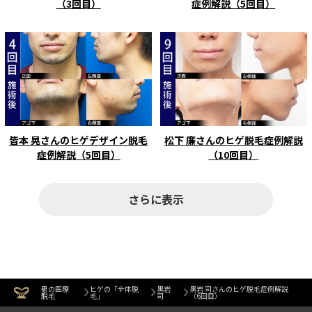
（3回目）
症例解説（5回目）
皆本 晃さんのヒゲデザイン脱毛
松下 廉さんのヒゲ脱毛症例解説
症例解説（5回目）
（10回目）
さらに表示
男の医療
ヒゲの「全体脱
黒岩
黒岩 司さんのヒゲ脱毛症例解説
脱毛
毛」
司
（6回目）