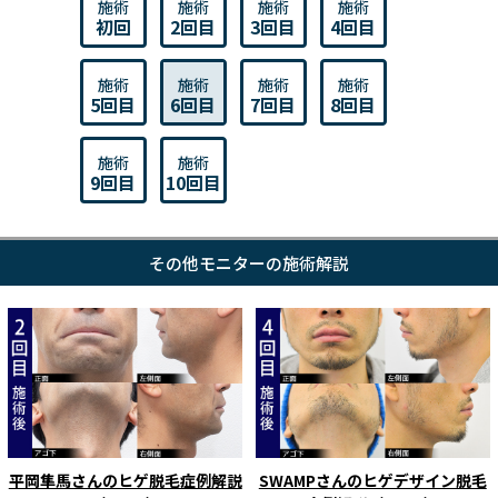
施術
施術
施術
施術
初回
2回目
3回目
4回目
施術
施術
施術
施術
5回目
6回目
7回目
8回目
施術
施術
9回目
10回目
その他モニターの施術解説
平岡隼馬さんのヒゲ脱毛症例解説
SWAMPさんのヒゲデザイン脱毛