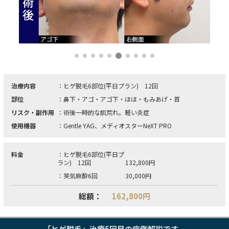
治療内容
：ヒゲ脱毛6部位(平日プラン) 12回
部位
：鼻下・アゴ・アゴ下・ほほ・もみあげ・首
リスク・副作用
：術後一時的な肌荒れ。軽い炎症
使用機器
：Gentle YAG、メディオスターNeXT PRO
料金
：ヒゲ脱毛6部位(平日プ
ラン) 12回
132,800円
：笑気麻酔6回
30,000円
総額：
162,800円
「ヒゲ脱毛」治療6回目の症例解説です。