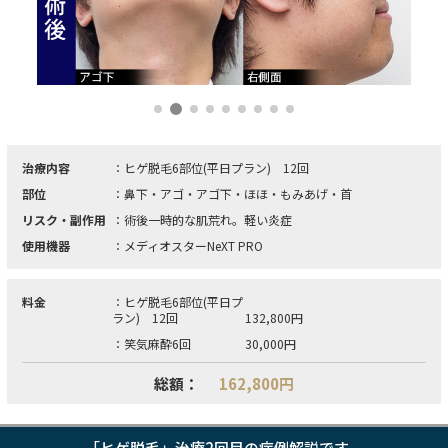
治療内容
：ヒゲ脱毛6部位(平日プラン) 12回
部位
：鼻下・アゴ・アゴ下・ほほ・もみあげ・首
リスク・副作用
：術後一時的な肌荒れ。軽い炎症
使用機器
：メディオスターNeXT PRO
料金
：ヒゲ脱毛6部位(平日プ
ラン) 12回
132,800円
：笑気麻酔6回
30,000円
総額：
162,800円
「ヒゲ脱毛」治療2回目の症例解説です。