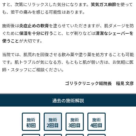
すと、次第にリラックスした気分になります。
笑気ガス麻酔
を使って
も、若干の痛みを感じる可能性はあります。
施術後は
炎症止めの軟膏
を塗らせていただきますが、肌ダメージを防
ぐために
保湿を十分に行う
こと、ヒゲ剃りなどは
清潔なシェーバーを
使うこと
が大切です。
当院では、肌荒れを回復させる飲み薬や塗り薬を処方することも可能
です。肌トラブルが気になる方、もともと肌が弱い方は、お気軽に医
師・スタッフにご相談ください。
ゴリラクリニック総院長 稲見 文彦
過去の施術解説
施術
施術
施術
施術
初回
2回目
3回目
4回目