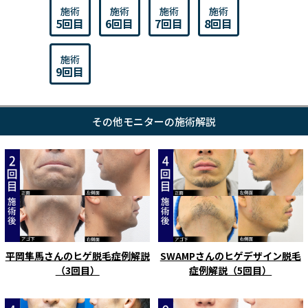
施術
施術
施術
施術
5回目
6回目
7回目
8回目
施術
9回目
その他モニターの施術解説
平岡隼馬さんのヒゲ脱毛症例解説
SWAMPさんのヒゲデザイン脱毛
（3回目）
症例解説（5回目）