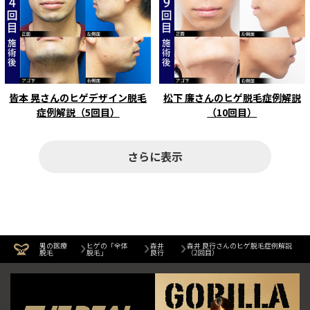
皆本 晃さんのヒゲデザイン脱毛
松下 廉さんのヒゲ脱毛症例解説
症例解説（5回目）
（10回目）
さらに表示
男の医療
ヒゲの「全体
森井
森井 良行さんのヒゲ脱毛症例解説
脱毛
脱毛」
良行
（2回目）