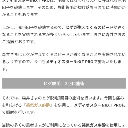
因子を破壊します。そのため、施術後毛が抜け落ちるまでに時間がか
かることもあります。
しかし、発毛因子を破壊するので、
ヒゲが生えてくるスピード
が遅く
なることを実感される方が多くいらっしゃいます。まさに森井さまの
ご指摘どおりです。
森井さまはヒゲが生えてくるスピードが遅くなることを実感されてい
るようですので、今回も
メディオスターNeXT PRO
で施術いたしま
す。
ヒゲ脱毛 2回目施術
それでは、森井さまのヒゲ脱毛2回目の施術を行います。今回も痛み
を和らげる「
笑気ガス麻酔
」を併用し、
メディオスターNeXT PRO
に
て照射を行います。
当院の多くの患者さまがご利用になっている
笑気ガス麻酔
を使用しま