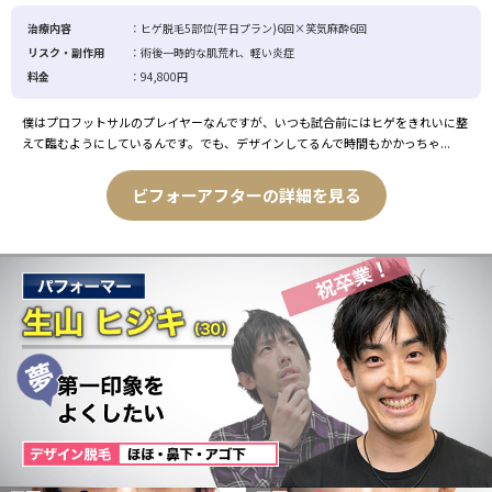
治療内容
：ヒゲ脱毛5部位(平日プラン)6回×笑気麻酔6回
リスク・副作用
：術後一時的な肌荒れ、軽い炎症
料金
：94,800円
僕はプロフットサルのプレイヤーなんですが、いつも試合前にはヒゲをきれいに整
えて臨むようにしているんです。でも、デザインしてるんで時間もかかっちゃ...
ビフォーアフターの詳細を見る