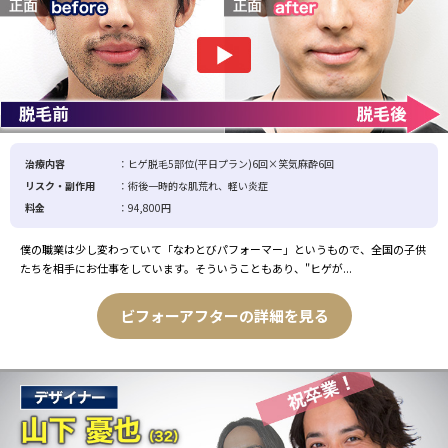
治療内容
：ヒゲ脱毛5部位(平日プラン)6回×笑気麻酔6回
リスク・副作用
：術後一時的な肌荒れ、軽い炎症
料金
：94,800円
僕の職業は少し変わっていて「なわとびパフォーマー」というもので、全国の子供
たちを相手にお仕事をしています。そういうこともあり、"ヒゲが...
ビフォーアフターの詳細を見る