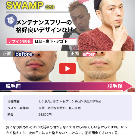
治療内容
：ヒゲ脱毛5部位(平日プラン)6回×笑気麻酔6回
リスク・副作用
：術後一時的な肌荒れ、軽い炎症
料金
：94,800円
気になり始めたのは20代前半の頃からなんで今から8年くらい前からですね。せっ
かく整えても、次の日にはまた整えないといけない。正直面倒くさいって思...