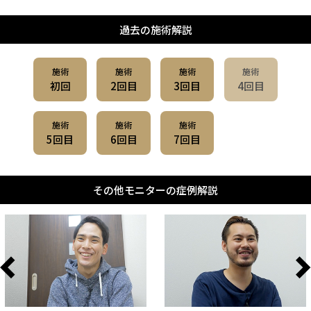
過去の施術解説
施術
施術
施術
施術
初回
2回目
3回目
4回目
施術
施術
施術
5回目
6回目
7回目
その他モニターの症例解説