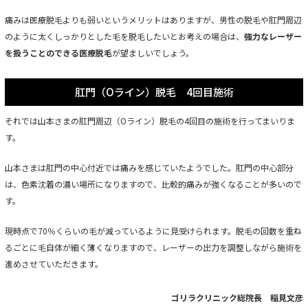
痛みは医療脱毛よりも弱いというメリットはありますが、男性の脱毛や肛門周辺
のように太くしっかりとした毛を脱毛したいとお考えの場合は、
強力なレーザー
を扱うことのできる医療脱毛
が望ましいでしょう。
肛門（Oライン）脱毛 4回目施術
それでは山本さまの肛門周辺（Oライン）脱毛の4回目の施術を行ってまいりま
す。
山本さまは肛門の中心付近では痛みを感じていたようでした。肛門の中心部分
は、色素沈着の濃い場所になりますので、比較的痛みが強くなることが多いので
す。
現時点で70％くらいの毛が減っているように見受けられます。脱毛の回数を重ね
るごとに毛自体が細く薄くなりますので、レーザーの出力を調整しながら施術を
進めさせていただきます。
ゴリラクリニック総院長 稲見文彦