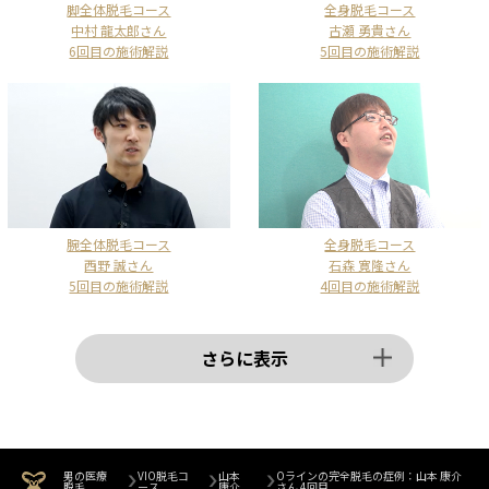
脚全体脱毛コース
全身脱毛コース
中村 龍太郎さん
古瀬 勇貴さん
6回目の施術解説
5回目の施術解説
腕全体脱毛コース
全身脱毛コース
西野 誠さん
石森 寛隆さん
5回目の施術解説
4回目の施術解説
さらに表示
男の医療
VIO脱毛コ
山本
Oラインの完全脱毛の症例：山本 康介
脱毛
ース
康介
さん 4回目