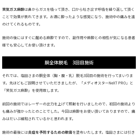
笑気ガス麻酔
は鼻からガスを吸って頂き、口から吐き出す呼吸を繰り返して頂く
ことで効果が表れてきます。お酒に酔ったような感覚になり、施術中の痛みを遠
のけてくれるものです。
施術の後にはすぐに醒める麻酔ですので、副作用や麻酔との相性が気になる患者
様でも安心してお使い頂けます。
胴全体脱毛 3回目施術
それでは、塩田さまの胴全体（胸・腹・乳）脱毛3回目の施術を行ってまいりま
す。先ほどもご説明させていただきましたが、「
メディオスターNeXT PRO
」と
「笑気ガス麻酔」を使用致します。
前回の施術ではレーザーの出力を上げて照射を行いましたので、初回の施術より
も痛みが強かったとのことでした。今回は麻酔をお使い頂いておりますので、痛
みはだいぶ緩和されているかと思われます。
施術の最後には
炎症を予防するための軟膏
を塗布いたします。塩田さまには引き