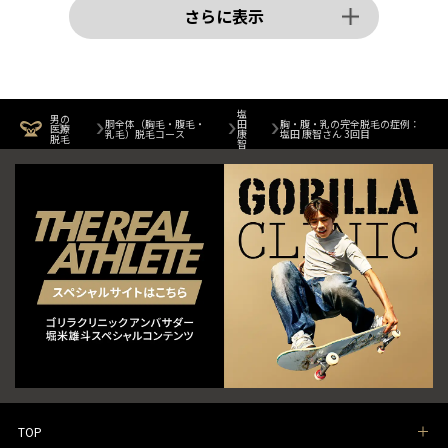
さらに表示
塩
男の
胴全体（胸毛・腹毛・
田
胸・腹・乳の完全脱毛の症例：
医療
乳毛）脱毛コース
康
塩田 康智さん 3回目
脱毛
智
TOP