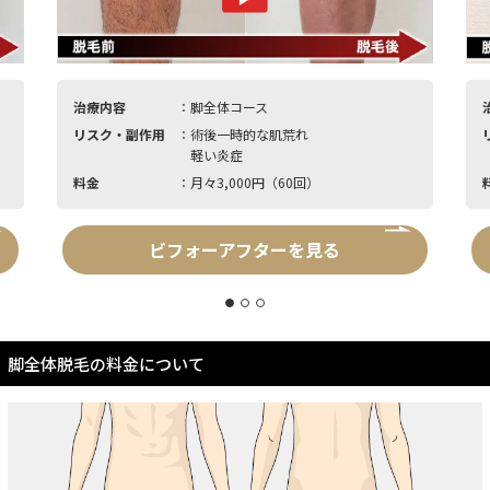
治療内容
：脚全体コース
リスク・副作用
：術後一時的な肌荒れ
軽い炎症
料金
：月々3,000円（60回）
ビフォーアフターを見る
脚全体脱毛の料金について