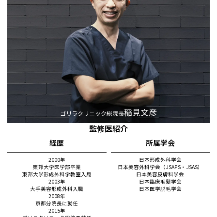
稲見文彦
ゴリラクリニック総院長
監修医紹介
経歴
所属学会
2000年
日本形成外科学会
東邦大学医学部卒業
日本美容外科学会（JSAPS・JSAS）
東邦大学形成外科学教室入局
日本美容皮膚科学会
2003年
日本臨床毛髪学会
大手美容形成外科入職
日本医学脱毛学会
2008年
京都分院長に就任
2015年