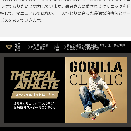
ックでありたいと努力しています。患者さまに愛されるクリニックを目
指して、マニュアルではない、一人ひとりに合った最適な治療法とサー
ビスを考えていきます。
男の
そ
ゴリラの医療
青ヒゲ対策・原因を断ち切る方法｜男性専門
医療
の
脱毛コラム
の医療従事者が徹底解説
脱毛
他