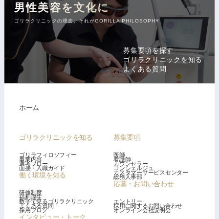
男性美容を文化に
ゴリラクリニックの理念、それがGORILLA PHILOSOPHY
募集要項を探す
ゴリラクリニックを知る
よくある質問
ホーム
ゴリラクリニックを知る
募集要項
ゴリラフィロソフィー
医師
事業内容
看護師
選考フロー
カウンセラー
面接・入職ガイド
コンシェルジュ
カスタマーサービスセンター
働く環境を知る
総務人事部
応募・お問い合わせ
研修制度
福利厚生
数字で見るゴリラクリニック
エントリー
よくある質問
採用に関するお問い合わせ
採用ブログ
オンライン会社説明会
インタビュー・トーク