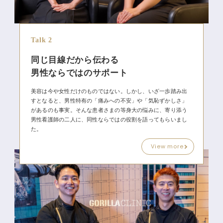
Talk 2
同じ目線だから伝わる
男性ならではのサポート
美容は今や女性だけのものではない。しかし、いざ一歩踏み出
すとなると、男性特有の「痛みへの不安」や「気恥ずかしさ」
があるのも事実。そんな患者さまの等身大の悩みに、寄り添う
男性看護師の二人に、同性ならではの役割を語ってもらいまし
た。
View more