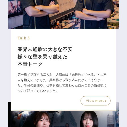
Talk 3
業界未経験の大きな不安
様々な壁を乗り越えた
本音トーク
第一線で活躍する二人も、入職前は「未経験」であることに不
安を抱えていました。異業界から飛び込んだからこそ分かっ
た、研修の裏側や、仕事を通して変わった自分自身の価値観に
ついて語ってもらいました。
View more