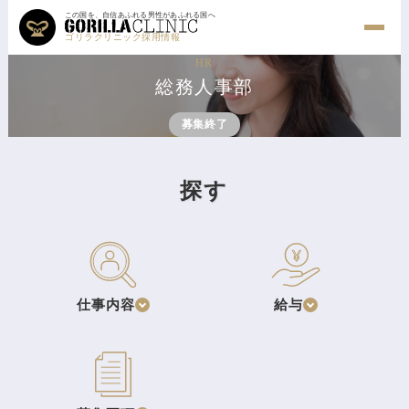
この国を、自信あふれる男性があふれる国へ
ゴリラクリニック採用情報
HR
総務人事部
募集終了
探す
仕事内容
給与