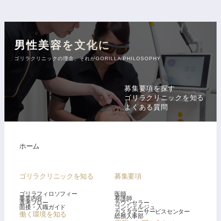
男性美容を文化に
ゴリラクリニックの理念、それがGORILLA PHILOSOPHY
募集要項を探す
ゴリラクリニックを知る
よくある質問
ホーム
ゴリラクリニックを知る
募集要項
ゴリラフィロソフィー
医師
事業内容
看護師
選考フロー
カウンセラー
面接・入職ガイド
コンシェルジュ
カスタマーサービスセンター
働く環境を知る
総務人事部