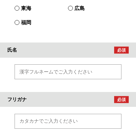
東海
広島
福岡
氏名
フリガナ