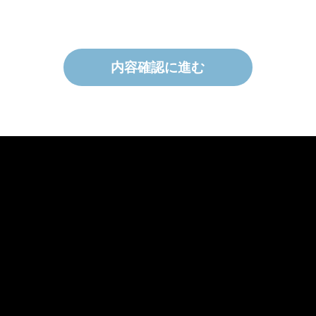
に関する問い合わせ、結果の案内等）
②採用可否の選考資料
2.個人情報の取り扱いについて
内容確認に進む
当院は、採用応募者の個人情報を上記利用目的の範囲内で
利用いたします。お預かりした個人情報については、不正
なアクセス、改ざん、漏えいから守るべく、必要かつ適切
な安全管理措置を講じます。 また、不採用又は採用辞退
の場合は、お預かりした履歴書等は速やかに責任をもって
破棄いたします。返却はいたしません。
採用の場合は、適切に保管し、入職後に当院の人事情報と
して利用いたします。
3.個人情報の第三者（委託を含む）への提供
当院は、採用活動に際して、お預かりした個人情報を以下
のいずれかに該当する場合を除き、第三者へ提供いたしま
せん。
①国の機関又は地方公共団体が法令の定める業務を遂行
することに対して協力する必要がある場合。
②採用応募者および公衆の生命、健康、財産などの重大
な利益を保護するために必要がある場合。