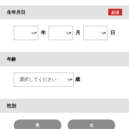
生年月日
年
月
日
年齢
歳
性別
男
女