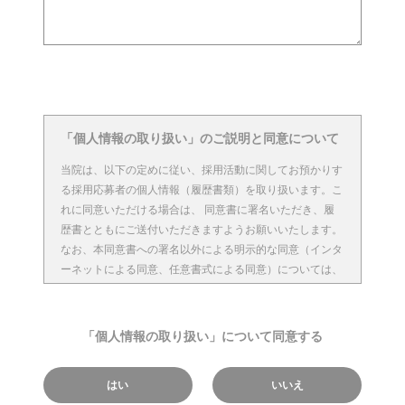
「個人情報の取り扱い」のご説明と同意について
当院は、以下の定めに従い、採用活動に関してお預かりす
る採用応募者の個人情報（履歴書類）を取り扱います。こ
れに同意いただける場合は、 同意書に署名いただき、履
歴書とともにご送付いただきますようお願いいたします。
なお、本同意書への署名以外による明示的な同意（インタ
ーネットによる同意、任意書式による同意）については、
別に定めるものとします。
1.個人情報の利用目的について
「個人情報の取り扱い」について同意する
当院は、採用応募者の個人情報を、下記に定める目的に利
用します。
はい
いいえ
①採用応募者との連絡（面接日時の案内、履歴書の内容