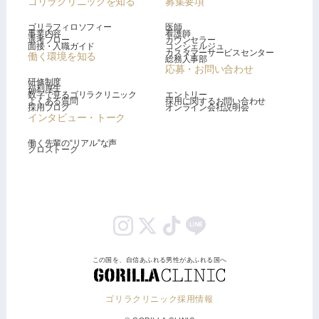
ゴリラクリニックを知る
募集要項
ゴリラフィロソフィー
医師
事業内容
看護師
選考フロー
カウンセラー
面接・入職ガイド
コンシェルジュ
カスタマーサービスセンター
働く環境を知る
総務人事部
応募・お問い合わせ
研修制度
福利厚生
数字で見るゴリラクリニック
エントリー
よくある質問
採用に関するお問い合わせ
採用ブログ
オンライン会社説明会
インタビュー・トーク
働く先輩の“リアル”な声
クロストーク
この国を、自信あふれる男性があふれる国へ
ゴリラクリニック採用情報