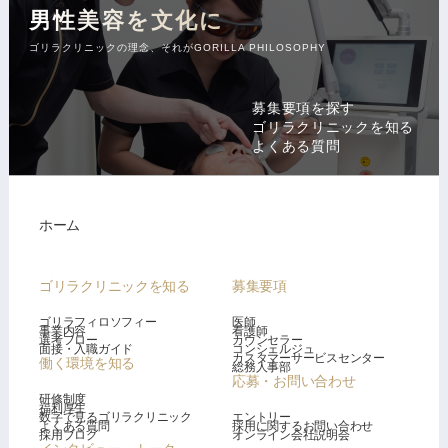
男性美容を文化に
ゴリラクリニックの理念、それがGORILLA PHILOSOPHY
募集要項を探す
ゴリラクリニックを知る
よくある質問
ホーム
ゴリラクリニックを知る
募集要項
ゴリラフィロソフィー
医師
事業内容
看護師
選考フロー
カウンセラー
面接・入職ガイド
コンシェルジュ
カスタマーサービスセンター
働く環境を知る
総務人事部
応募・お問い合わせ
研修制度
福利厚生
数字で見るゴリラクリニック
エントリー
よくある質問
採用に関するお問い合わせ
採用ブログ
オンライン会社説明会