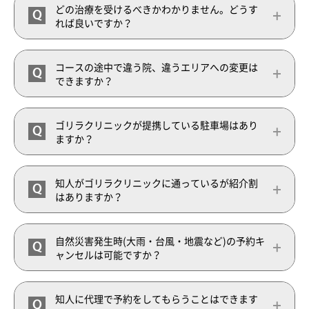
どの治療を受けるべきかわかりません。どうす
Q
新着情報一覧
調査データアーカイブ
各種セミナーの開催
れば良いですか？
セミナー情報一覧
未成年者さまのご契約について
コースの途中で違う院、違うエリアへの変更は
Q
できますか？
採用情報
ゴリラクリニックが提携している駐車場はあり
Q
初めてご来院の方
診察券をお持ちの方
ますか？
0120-987-118
各院フリーダイヤル一覧
ご予約・ご相談フォーム
知人がゴリラクリニックに通っているが紹介割
Q
はありますか？
自然災害発生時(大雨・台風・地震など)の予約キ
Q
ャンセルは可能ですか？
知人に代理で予約をしてもらうことはできます
Q