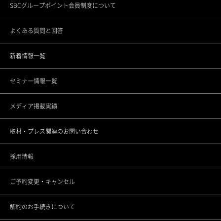
SBCグループポイント会員制度について
池袋院
医療機関としてのこだわり
各種セミナーの開催
よくある質問と回答
銀座院
スタッフの思い
新着情報一覧
東銀座院
スポーツ応援活動
セミナー情報一覧
銀座ANNEX院
CSRの取り組み
メディア掲載実績
上野院
調査データアーカイブ
取材・プレス関連のお問い合わせ
町田院
未成年者さまのご契約について
採用情報
立川院
ご予約変更・キャンセル
横浜院
解約のお手続きについて
大宮院