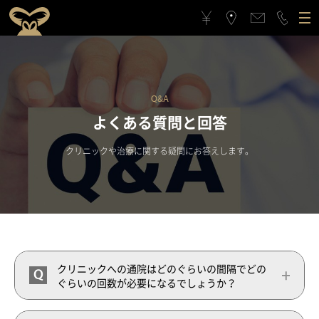
ゴリラクリニックについて
施術メニュー
ゴリラクリニックとは？
フィロソフィー
Q&A
よくある質問と回答
料金案内
ゴリラフィロソフィー
医療機関としてのこだわり
クリニックや治療に関する疑問にお答えします。
アクセス
医療機関としてのこだわり
スタッフの思い
治療症例
スタッフの思い
スポーツ応援活動
メンバーシップギフト
スポーツ応援活動
CSRの取り組み
クリニックへの通院はどのぐらいの間隔でどの
Q
ぐらいの回数が必要になるでしょうか？
よくある質問と回答
CSRの取り組み
メンバーシップギフトとは