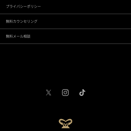
プライバシーポリシー
千葉院
無料カウンセリング
名古屋駅前院
無料メール相談
名古屋駅栄院
大阪梅田院
大阪心斎橋院
京都烏丸院
神戸三宮院
福岡天神院
広島院