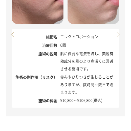
エレクトロポーション
診療時間：11時-20時
施術名
6回
治療回数
肌に微弱な電流を流し、美容有
施術の説明
効成分を肌のより奥深くに浸透
させる施術です。
赤みやひりつきが生じることが
施術の副作用（リスク）
ありますが、数時間～数日で治
まります。
¥10,800～¥106,800(税込)
施術の料金