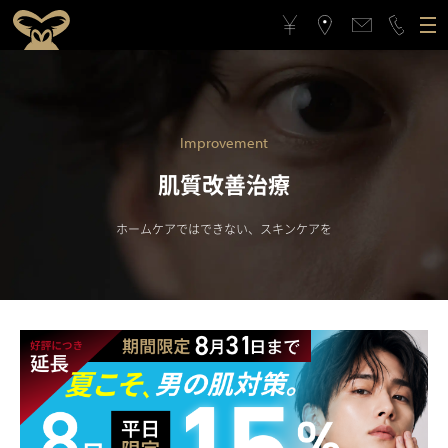
ゴリラクリニックについて
施術メニュー
ゴリラクリニックとは？
フィロソフィー
Improvement
肌質改善治療
料金案内
ゴリラフィロソフィー
医療機関としてのこだわり
ホームケアではできない、スキンケアを
アクセス
医療機関としてのこだわり
スタッフの思い
治療症例
スタッフの思い
スポーツ応援活動
メンバーシップギフト
スポーツ応援活動
CSRの取り組み
よくある質問と回答
CSRの取り組み
メンバーシップギフトとは