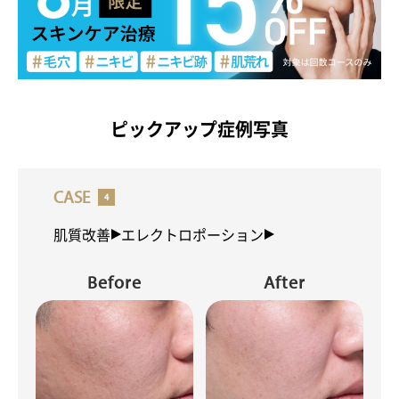
新着情報一覧
調査データアーカイブ
各種セミナーの開催
セミナー情報一覧
採用情報
ピックアップ症例写真
初めてご来院の方
診察券をお持ちの方
0120-987-118
各院フリーダイヤル一覧
CASE
ご予約・ご相談フォーム
肌質改善
エレクトロポーション
Before
After