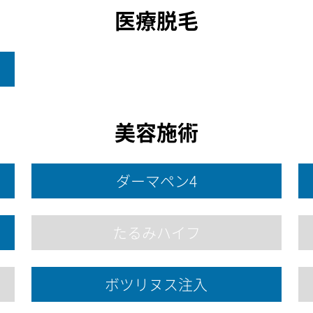
医療脱毛
美容施術
ダーマペン4
たるみハイフ
ボツリヌス注入