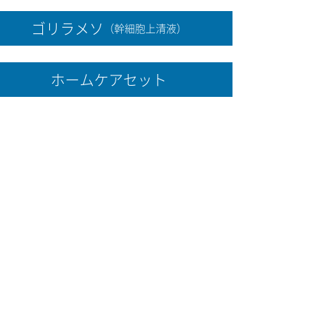
ゴリラメソ
（幹細胞上清液）
ホームケアセット