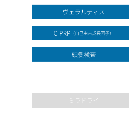
ヴェラルティス
C-PRP
（自己由来成長因子）
頭髪検査
ミラドライ