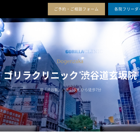
ー
セ
シ
ご予約・ご相談フォーム
各院フリーダ
ミ
ッ
料金案内
アクセス
治療症例
メンバーシップ
ナ
プ
ー
ギ
の
フ
開
ト
催
と
は
Dogenzaka
ゴリラクリニック 渋谷道玄坂院
JR「渋谷駅」ハチ公改札から徒歩7分