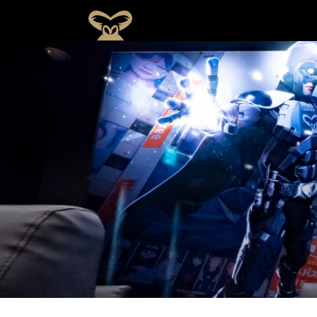
ゴリ
ラ
関
ポ
CSR
デ
さ
タ
ラク
フ
と
ー
の
ー
ま
ッ
リニ
ィ
し
ツ
取
タ
の
ゴリラクリニックについて
フ
施術メニュー
ック
ロ
て
応
り
ア
ご
の
フィロソフィー
と
ソ
の
援
組
ー
契
思
は？
フ
こ
活
み
カ
約
い
ィ
だ
動
イ
に
医療機関としてのこだわり
ー
わ
ブ
つ
り
い
て
スタッフの思い
スポーツ応援活動
CSRの取り組み