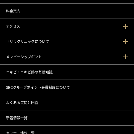
料金案内
アクセス
ゴリラクリニックについて
新宿本院
メンバーシップギフト
渋谷院
ゴリラクリニックとは？
ニキビ・ニキビ跡の基礎知識
道玄坂院
ゴリラフィロソフィー
メンバーシップギフトとは
SBCグループポイント会員制度について
池袋院
医療機関としてのこだわり
各種セミナーの開催
よくある質問と回答
銀座院
スタッフの思い
新着情報一覧
東銀座院
スポーツ応援活動
セミナー情報一覧
銀座ANNEX院
CSRの取り組み