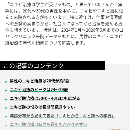
「ニキビ治療は学生が受けるもの」と思っていませんか？実
新着情報一覧
調査データアーカイブ
各種セミナーの開催
際には、20代〜30代の男性を中心に、ニキビやニキビ跡に悩
んで来院される方が多くいます。特に近年は、仕事や清潔感
セミナー情報一覧
未成年者さまのご契約について
への意識の高まりから、社会人になってから治療を始める男
性も増えています。今回は、2024年1月〜2026年5月までのゴ
リラクリニック来院データをもとに、男性のニキビ・ニキビ
採用情報
跡治療の年代別傾向について解説します。
初めてご来院の方
診察券をお持ちの方
0120-987-118
各院フリーダイヤル一覧
この記事のコンテンツ
ご予約・ご相談フォーム
男性のニキビ治療は20代が約8割
ニキビ治療のピークは24〜29歳
ニキビ跡治療は30代・40代にも広がる
ニキビ跡の悩みは長期間続きやすい
年齢分布から見えてきた「ニキビからニキビ跡への移行」
ニキビ跡治療は時間も費用もかかりやすい