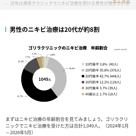
全て見る
近年は美容クリニックでニキビ治療を受ける男性が増えている
ゴリラクリニックでは2026年2月より全国23院でニキビ治療を
開始
ニキビ跡がある方も、これから予防したい方もご相談ください
男性のニキビ治療は20代が約8割
この記事の監修医
診療時間：11時-20時
まずはニキビ治療の年齢割合を見てみましょう。ゴリラクリ
ニックでニキビ治療を受けた方は合計1,049人。（2024年1月
～2026年5月）