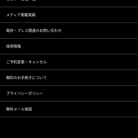
メディア掲載実績
上野院
調査データアーカイブ
取材・プレス関連のお問い合わせ
町田院
未成年者さまのご契約について
採用情報
横浜院
ご予約変更・キャンセル
大宮院
解約のお手続きについて
千葉院
プライバシーポリシー
名古屋駅前院
無料メール相談
名古屋駅栄院
大阪梅田院