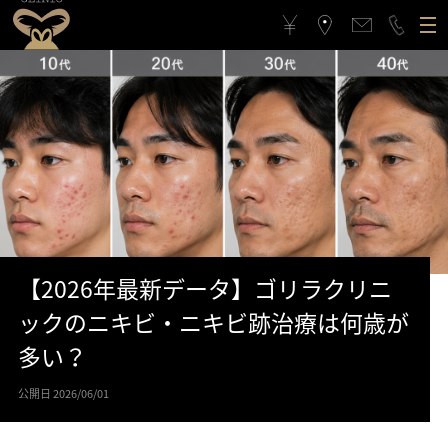
ゴリラクリニックについて
施術メニュー
ゴリラクリニックとは？
フィロソフィー
料金案内
ゴリラフィロソフィー
医療機関としてのこだわり
アクセス
医療機関としてのこだわり
スタッフの思い
【2026年最新データ】ゴリラクリニ
治療症例
スタッフの思い
スポーツ応援活動
ックのニキビ・ニキビ跡治療は何歳が
多い？
メンバーシップギフト
スポーツ応援活動
CSRの取り組み
公開日 2026/06/01
よくある質問と回答
CSRの取り組み
メンバーシップギフトとは