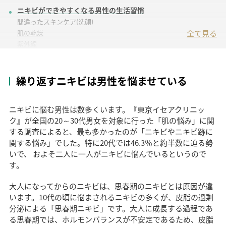
ニキビができやすくなる男性の生活習慣
間違ったスキンケア(洗顔)
肌の乾燥
全て見る
紫外線
食生活の乱れ
不規則な生活
睡眠不足
繰り返すニキビは男性を悩ませている
過度な疲労
ストレス
ニキビに悩む男性は数多くいます。『東京イセアクリニッ
喫煙
ク』が全国の20～30代男女を対象に行った「肌の悩み」に関
男性におすすめのニキビ予防方法
する調査によると、最も多かったのが「ニキビやニキビ跡に
保湿（とにかく乾燥させないこと）
関する悩み」でした。特に20代では46.3％と約半数に迫る勢
正しい洗顔（刺激を与えないこと）
いで、 およそ二人に一人がニキビに悩んでいるというので
バランスの取れた食生活
す。
良質な睡眠
ストレスを溜めない
診療時間：11時-20時
大人になってからのニキビは、思春期のニキビとは原因が違
禁煙
います。10代の頃に悩まされるニキビの多くが、皮脂の過剰
男性のニキビが治らないときの治療方法
分泌による「思春期ニキビ」です。大人に成長する過程であ
イオン導入
る思春期では、ホルモンバランスが不安定であるため、皮脂