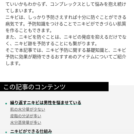
ていいかもわからず、コンプレックスとして悩みを抱え続け
新着情報一覧
調査データアーカイブ
各種セミナーの開催
てしまいます。
ニキビは、しっかり予防さえすれば十分に防ぐことができる
病気です。予防知識をつけることでニキビができづらい肌質
セミナー情報一覧
未成年者さまのご契約について
を作ることもできます。
また、ニキビを防ぐことは、ニキビの発症を抑えるだけでな
採用情報
く、ニキビ跡を予防することにも繋がります。
そこで本記事では、ニキビ予防に関する基礎知識と、ニキビ
初めてご来院の方
診察券をお持ちの方
予防に効果が期待できるおすすめのアイテムについてご紹介
0120-987-118
各院フリーダイヤル一覧
します。
ご予約・ご相談フォーム
この記事のコンテンツ
繰り返すニキビは男性を悩ませている
肌の水分量が少ない
皮脂の分泌が多い
水分蒸発量が多い
ニキビができる仕組み