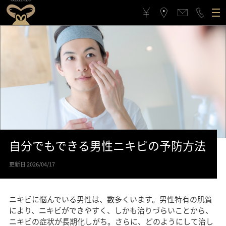
ゴリラクリニックについて
施術メニュー
ゴリラクリニックとは？
フィロソフィー
料金案内
ゴリラフィロソフィー
医療機関としてのこだわり
アクセス
医療機関としてのこだわり
スタッフの思い
自分でもできる男性ニキビの予防方法
治療症例
スタッフの思い
スポーツ応援活動
更新日 2026/04/17
メンバーシップギフト
スポーツ応援活動
CSRの取り組み
ニキビに悩んでいる男性は、数多くいます。男性特有の肌質
よくある質問と回答
CSRの取り組み
メンバーシップギフトとは
により、ニキビができやすく、しかも治りづらいことから、
ニキビの症状が長期化しがち。さらに、どのようにして治し