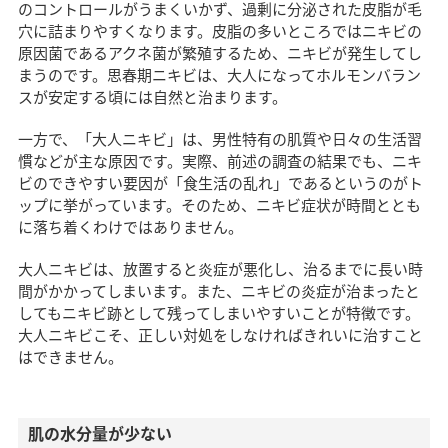
ピーリング
のコントロールがうまくいかず、過剰に分泌された皮脂が毛
ポテンツァ（ニキビ治療）
穴に詰まりやすくなります。皮脂の多いところではニキビの
飲み薬
原因菌であるアクネ菌が繁殖するため、ニキビが発生してし
塗り薬
まうのです。思春期ニキビは、大人になってホルモンバラン
スが安定する頃には自然と治まります。
男性のニキビ予防についてまとめ
この記事の監修医
一方で、「大人ニキビ」は、男性特有の肌質や日々の生活習
慣などが主な原因です。実際、前述の調査の結果でも、ニキ
ビのできやすい要因が「食生活の乱れ」であるというのがト
ップに挙がっています。そのため、ニキビ症状が時間ととも
に落ち着くわけではありません。
大人ニキビは、放置すると炎症が悪化し、治るまでに長い時
間がかかってしまいます。また、ニキビの炎症が治まったと
してもニキビ跡として残ってしまいやすいことが特徴です。
大人ニキビこそ、正しい対処をしなければきれいに治すこと
はできません。
肌の水分量が少ない