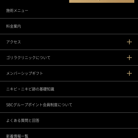
施術メニュー
料金案内
アクセス
ゴリラクリニックについて
新宿本院
メンバーシップギフト
渋谷院
ゴリラクリニックとは？
ニキビ・ニキビ跡の基礎知識
渋谷道玄坂院
ゴリラフィロソフィー
メンバーシップギフトとは
SBCグループポイント会員制度について
池袋院
医療機関としてのこだわり
各種セミナーの開催
よくある質問と回答
銀座院
スタッフの思い
新着情報一覧
東銀座院
スポーツ応援活動