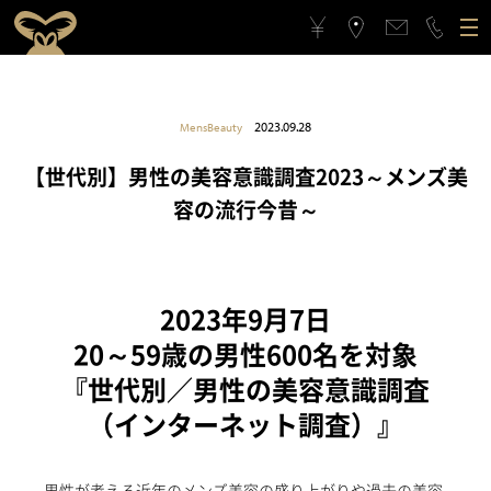
ゴリラクリニックについて
2023.09.28
MensBeauty
施術メニュー
ゴリラクリニックとは？
フィロソフィー
【世代別】男性の美容意識調査2023～メンズ美
容の流行今昔～
料金案内
ゴリラフィロソフィー
医療機関としてのこだわり
アクセス
医療機関としてのこだわり
スタッフの思い
2023年9月7日
治療症例
スタッフの思い
スポーツ応援活動
20～59歳の男性600名を対象
『世代別／男性の美容意識調査
メンバーシップギフト
スポーツ応援活動
CSRの取り組み
（インターネット調査）』
よくある質問と回答
CSRの取り組み
メンバーシップギフトとは
男性が考える近年のメンズ美容の盛り上がりや過去の美容