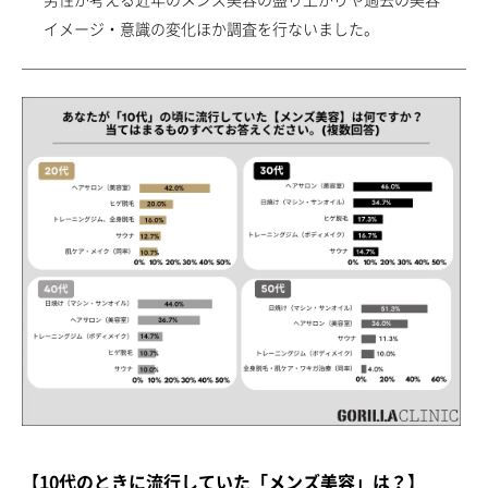
新着情報一覧
調査データアーカイブ
各種セミナーの開催
イメージ・意識の変化ほか調査を行ないました。
セミナー情報一覧
未成年者さまのご契約について
採用情報
初めてご来院の方
診察券をお持ちの方
0120-987-118
各院フリーダイヤル一覧
ご予約・ご相談フォーム
【10代のときに流行していた「メンズ美容」は？】