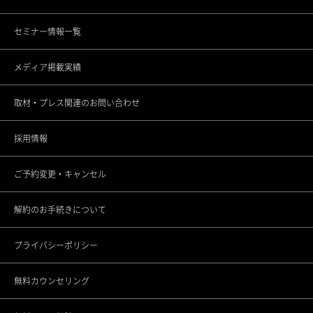
セミナー情報一覧
銀座ANNEX院
CSRの取り組み
メディア掲載実績
上野院
調査データアーカイブ
取材・プレス関連のお問い合わせ
町田院
未成年者さまのご契約について
採用情報
立川院
ご予約変更・キャンセル
横浜院
解約のお手続きについて
大宮院
プライバシーポリシー
千葉院
無料カウンセリング
名古屋駅前院