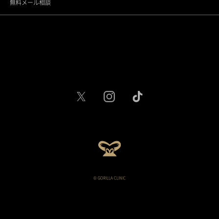
無料メール相談
名古屋駅栄院
大阪梅田院
大阪心斎橋院
京都烏丸院
神戸三宮院
福岡天神院
広島院
仙台院
© GORILLA CLINIC
札幌院