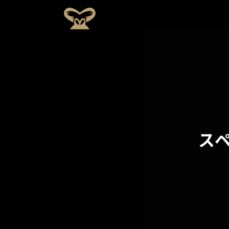
ゴリ
ラ
関
ポ
CSR
デ
タ
ラク
フ
と
ー
の
ー
ッ
リニ
ィ
し
ツ
取
タ
ゴリラクリニックについて
フ
施術メニュー
ック
ロ
て
応
り
ア
の
フィロソフィー
と
ソ
の
援
組
ー
思
は？
フ
こ
活
み
カ
い
ィ
だ
動
イ
医療機関としてのこだわり
ー
わ
ブ
り
スタッフの思い
ス
スポーツ応援活動
CSRの取り組み