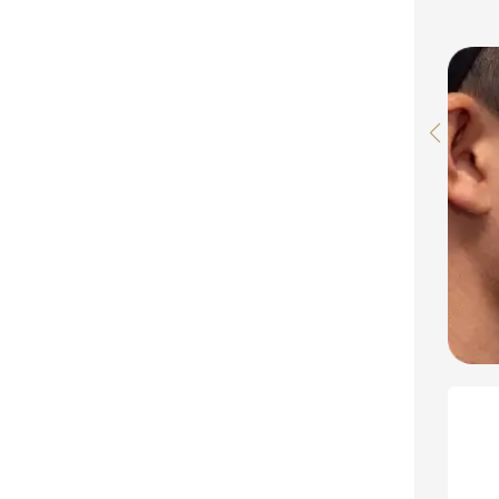
After
ミスポットレーザー
回
ミの原因であるメラニンに反応するレーザーをピンポイ