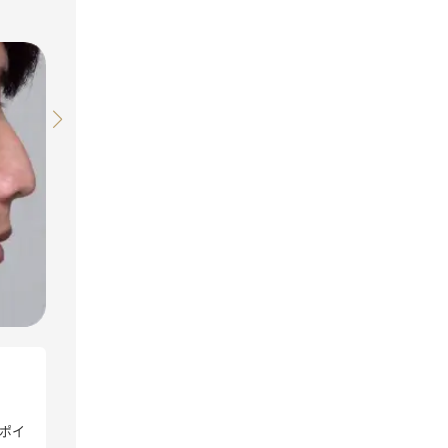
Before
施術名
シミスポットレーザー
治療回数
1回
ポイ
施術の説明
シミの原因であるメラニン