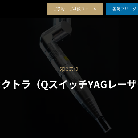
ー
セ
シ
ご予約・ご相談フォーム
各院フリーダ
ミ
ッ
料金案内
アクセス
治療症例
メンバーシップ
ナ
プ
ー
ギ
の
フ
開
ト
催
と
は
spectra
ペクトラ
（QスイッチYAGレー