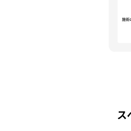
トで照射することで、気になるシミを除去する治療で
。
療後10日間、患部に保護テープを貼っていただきます。
施術
療から6カ月程度は、色素沈着が残る場合があります。
,500～¥60,000(税込)
ス