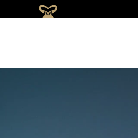
ゴリ
ラ
関
ポ
CSR
デ
さ
タ
ラク
フ
と
ー
の
ー
ま
ッ
リニ
ィ
し
ツ
取
タ
の
ゴリラクリニックについて
フ
施術メニュー
ック
ロ
て
応
り
ア
ご
の
フィロソフィー
と
ソ
の
援
組
ー
契
思
は？
フ
こ
活
み
カ
約
い
ィ
だ
動
イ
に
医療機関としてのこだわり
ー
わ
ブ
つ
り
い
て
スタッフの思い
スポーツ応援活動
CSRの取り組み