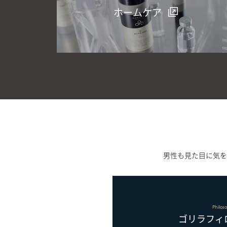
ホームケア
男性も見た目に気を
osophy
Qual
ィロソフィー
医療機関とし