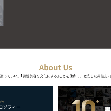
About Us
遣っていい。
｢男性美容を文化にする｣ことを使命に、
徹底した男性志向
ゴリラクリニ
ity
てのこだわり
理想の自分らしさを追