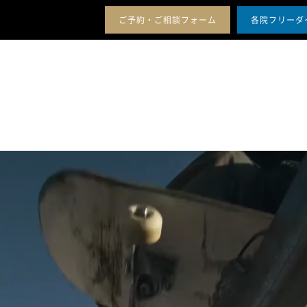
ー
セ
シ
ご予約・ご相談フォーム
各院フリーダ
ミ
ッ
料金案内
アクセス
治療症例
メンバーシップ
ナ
プ
ー
ギ
の
フ
開
ト
催
と
は