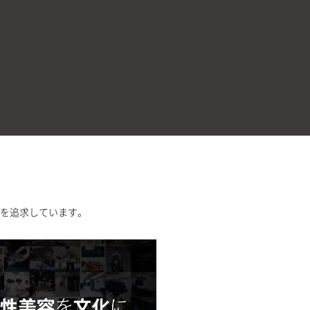
を追求しています。
ックとは？
Philosoph
ゴリラフィロ
い求める男性たちが