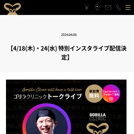
ゴリラクリニックについて
2024.04.06
施術メニュー
ゴリラクリニックとは？
フィロソフィー
【4/18(木)・24(水) 特別インスタライブ配信決
定】
料金案内
ゴリラフィロソフィー
医療機関としてのこだわり
アクセス
医療機関としてのこだわり
スタッフの思い
治療症例
スタッフの思い
スポーツ応援活動
メンバーシップギフト
スポーツ応援活動
CSRの取り組み
よくある質問と回答
CSRの取り組み
メンバーシップギフトとは