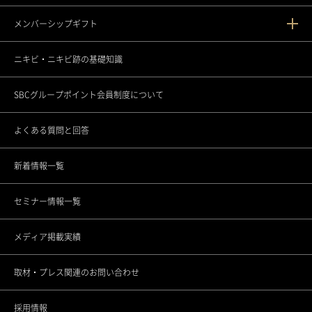
メンバーシップギフト
渋谷院
ゴリラクリニックとは？
ニキビ・ニキビ跡の基礎知識
渋谷道玄坂院
ゴリラフィロソフィー
メンバーシップギフトとは
SBCグループポイント会員制度について
池袋院
医療機関としてのこだわり
各種セミナーの開催
よくある質問と回答
銀座院
スタッフの思い
新着情報一覧
東銀座院
スポーツ応援活動
セミナー情報一覧
銀座ANNEX院
CSRの取り組み
メディア掲載実績
上野院
調査データアーカイブ
取材・プレス関連のお問い合わせ
町田院
未成年者さまのご契約について
採用情報
立川院