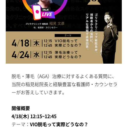
新着情報一覧
調査データアーカイブ
各種セミナーの開催
セミナー情報一覧
未成年者さまのご契約について
採用情報
初めてご来院の方
診察券をお持ちの方
0120-987-118
各院フリーダイヤル一覧
ご予約・ご相談フォーム
脱毛・薄毛（AGA）治療に対するよくある質問に、
当院の稲見総院長と経験豊富な看護師・カウンセラ
ーがお答えしていきます。
開催概要
4/18(木) 12:15~12:45
テーマ：
VIO脱毛って実際どうなの？