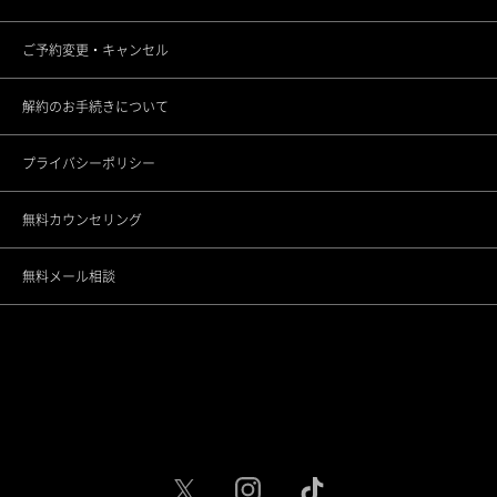
ご予約変更・キャンセル
横浜院
解約のお手続きについて
大宮院
プライバシーポリシー
千葉院
無料カウンセリング
名古屋駅前院
無料メール相談
名古屋駅栄院
大阪梅田院
大阪心斎橋院
京都烏丸院