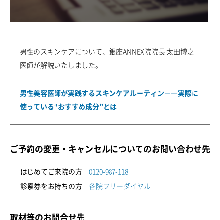
新着情報一覧
調査データアーカイブ
各種セミナーの開催
セミナー情報一覧
未成年者さまのご契約について
男性のスキンケアについて、銀座ANNEX院院長 太田博之
医師が解説いたしました。
採用情報
初めてご来院の方
診察券をお持ちの方
男性美容医師が実践するスキンケアルーティン――実際に
0120-987-118
各院フリーダイヤル一覧
使っている“おすすめ成分”とは
ご予約・ご相談フォーム
ご予約の変更・キャンセルについてのお問い合わせ先
はじめてご来院の方
0120-987-118
診察券をお持ちの方
各院フリーダイヤル
取材等のお問合せ先