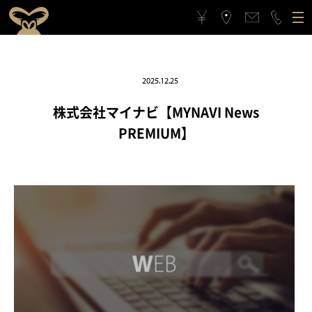
ゴリラクリニックについて
2025.12.25
施術メニュー
ゴリラクリニックとは？
フィロソフィー
株式会社マイナビ【MYNAVI News
PREMIUM】
料金案内
ゴリラフィロソフィー
医療機関としてのこだわり
アクセス
医療機関としてのこだわり
スタッフの思い
治療症例
スタッフの思い
スポーツ応援活動
メンバーシップギフト
スポーツ応援活動
CSRの取り組み
よくある質問と回答
CSRの取り組み
メンバーシップギフトとは