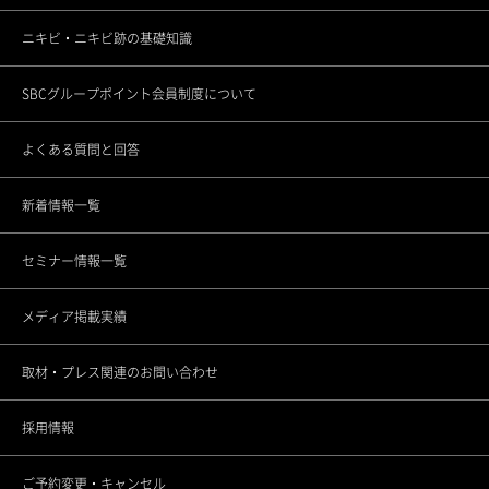
ニキビ・ニキビ跡の基礎知識
渋谷道玄坂院
ゴリラフィロソフィー
メンバーシップギフトとは
SBCグループポイント会員制度について
池袋院
医療機関としてのこだわり
各種セミナーの開催
よくある質問と回答
銀座院
スタッフの思い
新着情報一覧
東銀座院
スポーツ応援活動
セミナー情報一覧
銀座ANNEX院
CSRの取り組み
メディア掲載実績
上野院
調査データアーカイブ
取材・プレス関連のお問い合わせ
町田院
未成年者さまのご契約について
採用情報
立川院
ご予約変更・キャンセル
横浜院