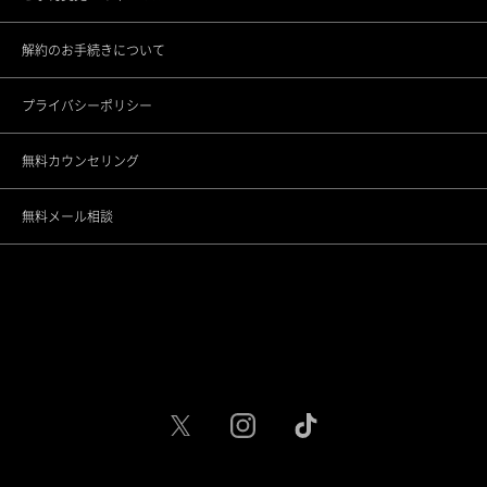
解約のお手続きについて
大宮院
プライバシーポリシー
千葉院
無料カウンセリング
名古屋駅前院
無料メール相談
名古屋駅栄院
大阪梅田院
大阪心斎橋院
京都烏丸院
神戸三宮院