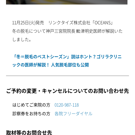
新着情報一覧
調査データアーカイブ
各種セミナーの開催
11月25日(火)発売 リンクタイズ株式会社「OCEANS」
セミナー情報一覧
未成年者さまのご契約について
冬の脱毛について神戸三宮院院長 舩津明史医師が解説いた
しました。
採用情報
「冬＝脱毛のベストシーズン」説はホント？ゴリラクリニ
初めてご来院の方
診察券をお持ちの方
0120-987-118
各院フリーダイヤル一覧
ックの医師が解説！ 人気脱毛部位も公開
ご予約・ご相談フォーム
ご予約の変更・キャンセルについてのお問い合わせ先
はじめてご来院の方
0120-987-118
診察券をお持ちの方
各院フリーダイヤル
取材等のお問合せ先