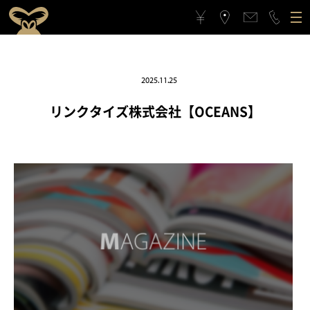
ゴリラクリニックについて
2025.11.25
施術メニュー
ゴリラクリニックとは？
フィロソフィー
リンクタイズ株式会社【OCEANS】
料金案内
ゴリラフィロソフィー
医療機関としてのこだわり
アクセス
医療機関としてのこだわり
スタッフの思い
治療症例
スタッフの思い
スポーツ応援活動
メンバーシップギフト
スポーツ応援活動
CSRの取り組み
よくある質問と回答
CSRの取り組み
メンバーシップギフトとは