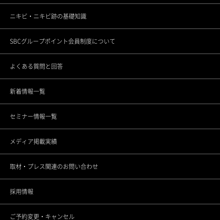
ニキビ・ニキビ跡の基礎知識
渋谷道玄坂院
ゴリラフィロソフィー
メンバーシップギフトとは
SBCグループポイント会員制度について
池袋院
医療機関としてのこだわり
各種セミナーの開催
よくある質問と回答
銀座院
スタッフの思い
新着情報一覧
東銀座院
スポーツ応援活動
セミナー情報一覧
銀座ANNEX院
CSRの取り組み
メディア掲載実績
上野院
調査データアーカイブ
取材・プレス関連のお問い合わせ
町田院
未成年者さまのご契約について
採用情報
立川院
ご予約変更・キャンセル
横浜院