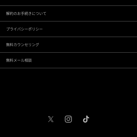
解約のお手続きについて
大宮院
プライバシーポリシー
千葉院
無料カウンセリング
名古屋駅前院
無料メール相談
名古屋駅栄院
大阪梅田院
大阪心斎橋院
京都烏丸院
神戸三宮院