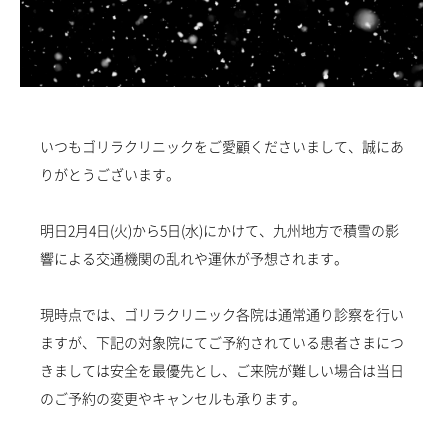
新着情報一覧
調査データアーカイブ
各種セミナーの開催
セミナー情報一覧
未成年者さまのご契約について
採用情報
いつもゴリラクリニックをご愛顧くださいまして、誠にあ
りがとうございます。
初めてご来院の方
診察券をお持ちの方
0120-987-118
各院フリーダイヤル一覧
明日2月4日(火)から5日(水)にかけて、九州地方で積雪の影
ご予約・ご相談フォーム
響による交通機関の乱れや運休が予想されます。
現時点では、ゴリラクリニック各院は通常通り診察を行い
ますが、下記の対象院にてご予約されている患者さまにつ
きましては安全を最優先とし、ご来院が難しい場合は当日
のご予約の変更やキャンセルも承ります。