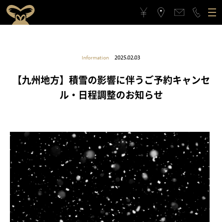
ゴリラクリニックについて
2025.02.03
Information
施術メニュー
ゴリラクリニックとは？
フィロソフィー
【九州地方】積雪の影響に伴うご予約キャンセ
ル・日程調整のお知らせ
料金案内
ゴリラフィロソフィー
医療機関としてのこだわり
アクセス
医療機関としてのこだわり
スタッフの思い
治療症例
スタッフの思い
スポーツ応援活動
メンバーシップギフト
スポーツ応援活動
CSRの取り組み
よくある質問と回答
CSRの取り組み
メンバーシップギフトとは