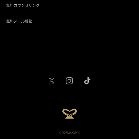
無料カウンセリング
名古屋駅前院
無料メール相談
名古屋駅栄院
大阪梅田院
大阪心斎橋院
京都烏丸院
神戸三宮院
福岡天神院
広島院
仙台院
© GORILLA CLINIC