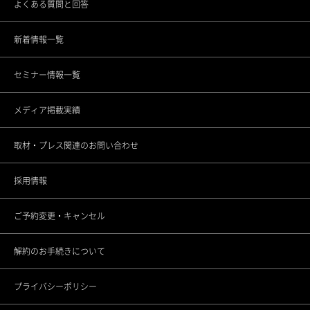
よくある質問と回答
銀座院
スタッフの思い
新着情報一覧
東銀座院
スポーツ応援活動
セミナー情報一覧
銀座ANNEX院
CSRの取り組み
メディア掲載実績
上野院
調査データアーカイブ
取材・プレス関連のお問い合わせ
町田院
未成年者さまのご契約について
採用情報
立川院
ご予約変更・キャンセル
横浜院
解約のお手続きについて
大宮院
プライバシーポリシー
千葉院