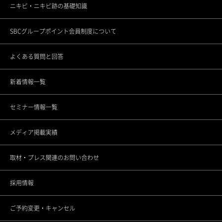
ニキビ・ニキビ跡の基礎知識
渋谷道玄坂院
ゴリラフィロソフィー
メンバーシップギフトとは
SBCグループポイント会員制度について
池袋院
医療機関としてのこだわり
各種セミナーの開催
よくある質問と回答
銀座院
スタッフの思い
新着情報一覧
東銀座院
スポーツ応援活動
セミナー情報一覧
銀座ANNEX院
CSRの取り組み
メディア掲載実績
上野院
調査データアーカイブ
取材・プレス関連のお問い合わせ
町田院
未成年者さまのご契約について
採用情報
立川院
ご予約変更・キャンセル
横浜院