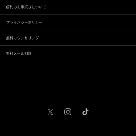
解約のお手続きについて
大宮院
プライバシーポリシー
千葉院
無料カウンセリング
名古屋駅前院
無料メール相談
名古屋駅栄院
大阪梅田院
大阪心斎橋院
京都烏丸院
神戸三宮院
福岡天神院