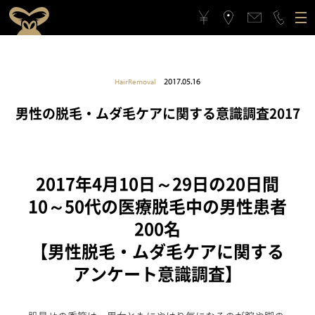
ゴリラクリニックについて
2017.05.16
HairRemoval
施術メニュー
ゴリラクリニックとは？
フィロソフィー
男性の脱毛・ムダ毛ケアに関する意識調査2017
料金案内
ゴリラフィロソフィー
医療機関としてのこだわり
アクセス
医療機関としてのこだわり
スタッフの思い
2017年4月10日～29日の20日間
10～50代の医療脱毛中の男性患者
治療症例
スタッフの思い
スポーツ応援活動
200名
【男性脱毛・ムダ毛ケアに関する
メンバーシップギフト
スポーツ応援活動
CSRの取り組み
アンケート意識調査】
よくある質問と回答
CSRの取り組み
メンバーシップギフトとは