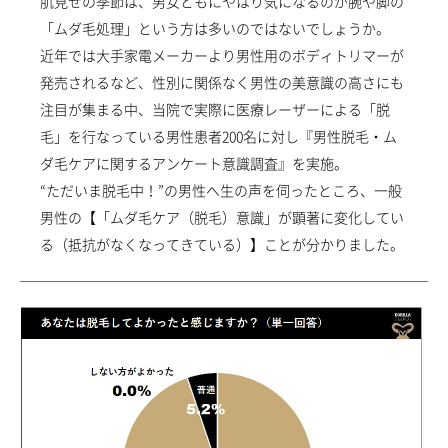
肌見せの季節は、男女ともにやはり気になるのが腕や脚の
新着情報一覧
調査データアーカイブ
各種セミナーの開催
「ムダ毛処理」という方は多いのではないでしょうか。
近年では大手家電メーカーより男性用のボディトリマーが
セミナー情報一覧
未成年者さまのご契約について
発売されるなど、性別に関係なく男性の美意識の高さにも
注目が集まる中、当院で実際に医療レーザーによる「脱
採用情報
毛」を行なっている男性患者200名に対し『男性脱毛・ム
ダ毛ケアに関するアンケート意識調査』を実施。
初めてご来院の方
診察券をお持ちの方
“ただいま脱毛中！”の男性へ生の声を伺ったところ、一般
0120-987-118
各院フリーダイヤル一覧
男性の【「ムダ毛ケア（脱毛）意識」が顕著に変化してい
る（抵抗がなくなってきている）】ことが分かりました。
ご予約・ご相談フォーム