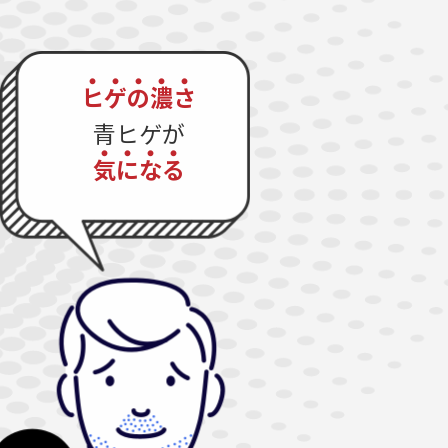
ヒ
ゲ
の
濃
さ
青ヒゲが
気
に
な
る