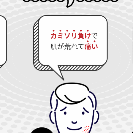
カ
ミ
ソ
リ
負
け
で
肌が荒れて
痛
い