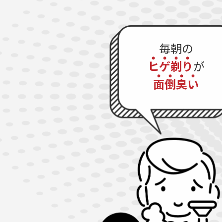
毎朝の
ヒ
ゲ
剃
り
が
面
倒
臭
い