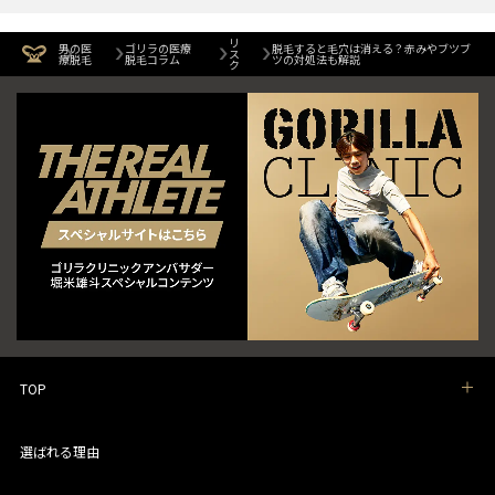
リ
男の医
ゴリラの医療
脱毛すると毛穴は消える？赤みやブツブ
ス
療脱毛
脱毛コラム
ツの対処法も解説
ク
TOP
選ばれる理由