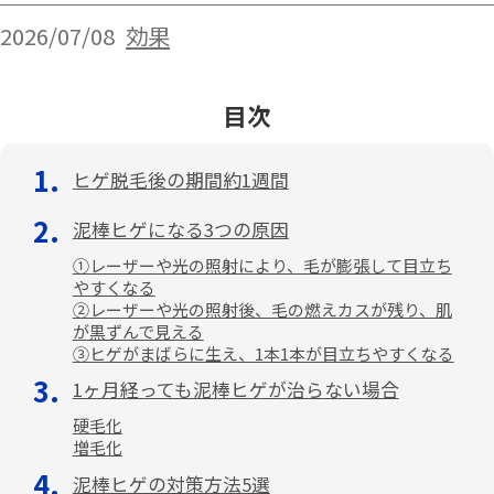
2026/07/08
効果
目次
ヒゲ脱毛後の期間約1週間
泥棒ヒゲになる3つの原因
①レーザーや光の照射により、毛が膨張して目立ち
やすくなる
②レーザーや光の照射後、毛の燃えカスが残り、肌
が黒ずんで見える
③ヒゲがまばらに生え、1本1本が目立ちやすくなる
1ヶ月経っても泥棒ヒゲが治らない場合
硬毛化
増毛化
泥棒ヒゲの対策方法5選