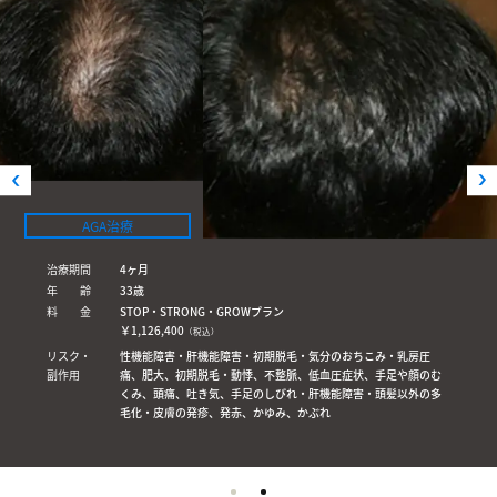
AGA治療
治療期間
4ヶ月
年 齢
33歳
料 金
STOP・STRONG・GROWプラン
￥1,126,400
（税込）
リスク・
性機能障害・肝機能障害・初期脱毛・気分のおちこみ・乳房圧
副作用
痛、肥大、初期脱毛・動悸、不整脈、低血圧症状、手足や顔のむ
くみ、頭痛、吐き気、手足のしびれ・肝機能障害・頭髪以外の多
毛化・皮膚の発疹、発赤、かゆみ、かぶれ