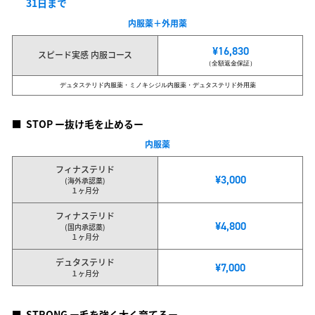
31日まで
内服薬＋外用薬
¥16,830
スピード実感 内服コース
（全額返金保証）
デュタステリド内服薬・ミノキシジル内服薬・デュタステリド外用薬
■
STOP ー抜け毛を止めるー
内服薬
フィナステリド
¥3,000
(海外承認薬)
１ヶ月分
フィナステリド
¥4,800
(国内承認薬)
１ヶ月分
デュタステリド
¥7,000
１ヶ月分
■
STRONG ー毛を強く太く育てるー