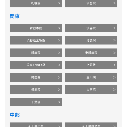
札幌院
仙台院
関東
新宿本院
渋谷院
渋谷道玄坂院
池袋院
銀座院
東銀座院
銀座ANNEX院
上野院
町田院
立川院
横浜院
大宮院
千葉院
中部
名古屋栄院
名古屋駅前院