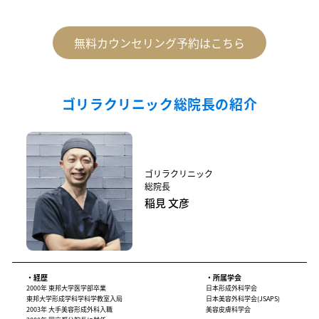
無料カウンセリング予約はこちら
ゴリラクリニック総院長の紹介
ゴリラクリニック
総院長
稲見 文彦
・経歴
・所属学会
2000年 東邦大学医学部卒業
日本形成外科学会
東邦大学形成学科学科学教室入局
日本美容外科学会(JSAPS)
2003年 大手美容形成外科入職
美容皮膚科学会