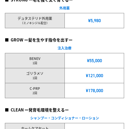
外用薬
デュタステリド外用薬
¥5,980
（ミノキシジル配合）
■
GROW ー髪を生やす指令を出すー
注入治療
BENEV
¥55,000
1回
ゴリラメソ
¥121,000
1回
C-PRP
¥178,000
2回
■
CLEAN ー発育毛環境を整えるー
シャンプー・コンディショナー・ローション
ホームケアセット