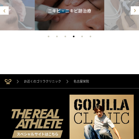
ンケア
ニキビ・ニキビ跡治療
痩身
お近くのゴリラクリニック
名古屋栄院