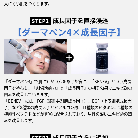
来にくい肌をつくります。
成長因子を直接浸透
STEP2
【ダーマペン4×成長因子】
「ダーマペン4」で肌に細かい穴をあけた後に、「BENEV」という成長
因子を塗布し、『創傷治癒力』と『成長因子』の相乗効果でニキビ跡の
凹みを改善していきます。
「BENEV」には、FGF（繊維芽細胞成長因子）、EGF（上皮細胞成長因
子）など8種類の成長因子とヒアルロン酸、11種類のビタミン、2種類の
機能性ペプチドなどが豊富に配合されており、男性の深いニキビ跡の凹
みを改善します。
成長因子さらに追加
STEP3