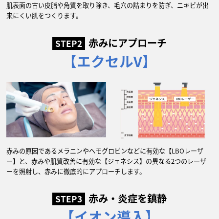
肌表面の古い皮脂や角質を取り除き、毛穴の詰まりを防ぎ、ニキビが出
来にくい肌をつくります。
赤みにアプローチ
STEP2
【エクセルV】
赤みの原因であるメラニンやヘモグロビンなどに有効な【LBOレーザ
ー】と、赤みや肌質改善に有効な【ジェネシス】の異なる2つのレーザ
ーを照射し、赤みに徹底的にアプローチします。
赤み・炎症を鎮静
STEP3
【イオン導入】