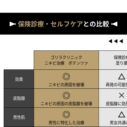
保険診療・セルフケア
との比較
ゴリラクリニック
保険診
ニキビ治療 ポテンツァ
塗り
◎
△
効果
ニキビの原因を破壊
再発の可能
◎
×
皮脂腺
ニキビの原因の皮脂腺を破壊
皮脂腺に効
◎
△
男性肌
男性に特化した治療
男女共通