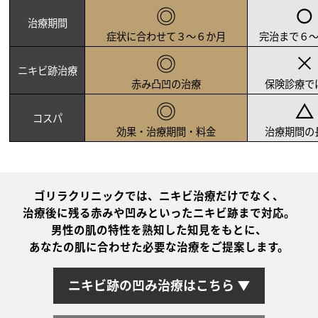
◎
○
治療期間
症状に合わせて３〜６か月
完治まで６〜
◎
×
ニキビ跡治療
赤み凸凹の治療
保険診療で
◎
△
コスパ
効果・治療期間・料金
治療期間の
ゴリラクリニックでは、ニキビ治療だけでなく、
治療後に残る赤みや凹みといったニキビ跡まで対応。
男性の肌の特性を熟知した知見をもとに、
あなたの肌に合わせた必要な治療をご提案します。
ニキビ跡の凹み治療はこちら ▼