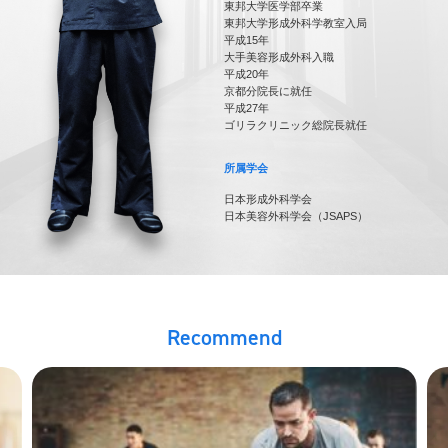
東邦大学医学部卒業
東邦大学形成外科学教室入局
平成15年
大手美容形成外科入職
平成20年
京都分院長に就任
平成27年
ゴリラクリニック総院長就任
所属学会
日本形成外科学会
日本美容外科学会（JSAPS）
Recommend