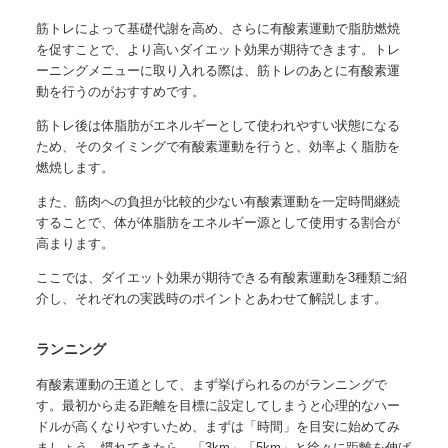
筋トレによって基礎代謝を高め、さらに有酸素運動で脂肪燃焼
を促すことで、より高いダイエット効果が期待できます。トレ
ーニングメニューに取り入れる際は、
筋トレのあとに有酸素運
動を行う
のがおすすめです。
筋トレ後は体脂肪がエネルギーとして使われやすい状態になる
ため、そのタイミングで有酸素運動を行うと、効率よく脂肪を
燃焼します。
また、筋肉への負担が比較的少ない有酸素運動を一定時間継続
することで、体が体脂肪をエネルギー源として使用する割合が
高まります。
ここでは、ダイエット効果が期待できる
有酸素運動を3種類ご紹
介
し、それぞれの実践時のポイントとあわせて解説します。
ランニング
有酸素運動の王道として、まず挙げられるのがランニングで
す。最初から走る距離を目標に設定してしまうと心理的なハー
ドルが高くなりやすいため、まずは「時間」を目安に始めてみ
ましょう。慣れてきたら、「3km」「5km」と徐々に距離を伸ば