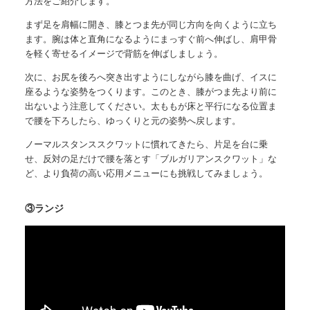
方法をご紹介します。
まず足を肩幅に開き、膝とつま先が同じ方向を向くように立ち
ます。腕は体と直角になるようにまっすぐ前へ伸ばし、肩甲骨
を軽く寄せるイメージで背筋を伸ばしましょう。
次に、お尻を後ろへ突き出すようにしながら膝を曲げ、イスに
座るような姿勢をつくります。このとき、膝がつま先より前に
出ないよう注意してください。太ももが床と平行になる位置ま
で腰を下ろしたら、ゆっくりと元の姿勢へ戻します。
ノーマルスタンススクワットに慣れてきたら、片足を台に乗
せ、反対の足だけで腰を落とす「ブルガリアンスクワット」な
ど、より負荷の高い応用メニューにも挑戦してみましょう。
③ランジ