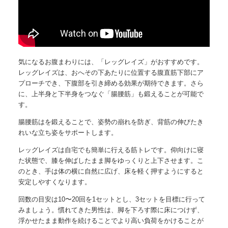
気になるお腹まわりには、「
レッグレイズ
」がおすすめです。
レッグレイズは、おへその下あたりに位置する腹直筋下部にア
プローチでき、下腹部を引き締める効果が期待できます。さら
に、上半身と下半身をつなぐ「腸腰筋」も鍛えることが可能で
す。
腸腰筋はを鍛えることで、姿勢の崩れを防ぎ、背筋の伸びたき
れいな立ち姿をサポートします。
レッグレイズは自宅でも簡単に行える筋トレです。仰向けに寝
た状態で、膝を伸ばしたまま脚をゆっくりと上下させます。こ
のとき、手は体の横に自然に広げ、床を軽く押すようにすると
安定しやすくなります。
回数の目安は10〜20回を1セットとし、3セットを目標に行って
みましょう。慣れてきた男性は、脚を下ろす際に床につけず、
浮かせたまま動作を続けることでより高い負荷をかけることが