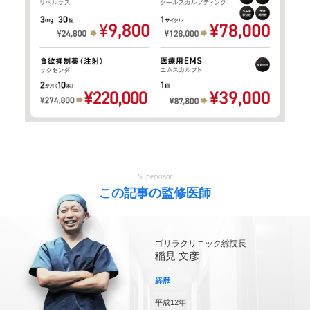
Supervisor
この記事の監修医師
ゴリラクリニック総院長
稲見 文彦
経歴
平成12年