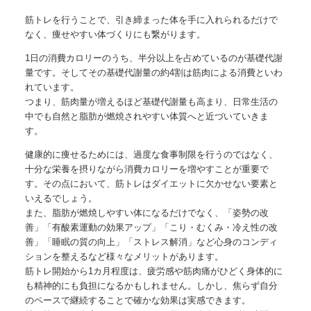
筋トレを行うことで、引き締まった体を手に入れられるだけで
なく、痩せやすい体づくりにも繋がります。
1日の消費カロリーのうち、半分以上を占めているのが基礎代謝
量
です。そしてその
基礎代謝量の約4割は筋肉による消費
といわ
れています。
つまり、
筋肉量が増えるほど
基礎代謝量も高まり、日常生活の
中でも
自然と脂肪が燃焼されやすい体質
へと近づいていきま
す。
健康的に痩せるためには、過度な食事制限を行うのではなく、
十分な栄養を摂りながら消費カロリーを増やすことが重要で
す。その点において、筋トレはダイエットに欠かせない要素と
いえるでしょう。
また、脂肪が燃焼しやすい体になるだけでなく、
「姿勢の改
善」「有酸素運動の効果アップ」「こり・むくみ・冷え性の改
善」「睡眠の質の向上」「ストレス解消」
など心身のコンディ
ションを整えるなど様々なメリットがあります。
筋トレ開始から1カ月程度は、疲労感や筋肉痛がひどく身体的に
も精神的にも負担になるかもしれません。しかし、焦らず自分
のペースで継続することで確かな効果は実感できます。