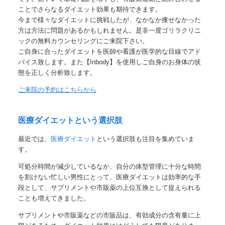
ことでさらなるダイエット効果も期待できます。
今まで様々なダイエットに挑戦したが、なかなか痩せなかった
方は方法に問題があるかもしれません。是非一度ゴリラクリニ
ックの無料カウンセリングにご来院下さい。
ご自身に合ったダイエットを医師や看護が医学的な目線でアド
バイス致します。また
【Inbody】
を使用しご自身のお身体の状
態を正しく分析致します。
ご来院の予約はこちらから
医療ダイエットという選択肢
最近では、
医療ダイエット
という選択肢
も注目を集めていま
す。
可処分時間が減少しているなか、自分の体型管理に十分な時間
を割けない忙しい男性にとって、医療ダイエットは
効率的な手
段
として、サプリメントや市販薬の上位互換として捉えられる
ことも増えてきました。
サプリメントや市販薬などの市販品は、有効成分の含有量に上