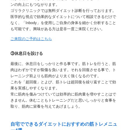
ンの向上にもつながります。
ゴリラクリニックでは無料ダイエット診断を行っております。
医学的な視点で効果的なダイエットについて相談できるだけで
なく、
「Inbody」
を使用しご自身の身体を細かく分析すること
も可能です。興味がある方は是非一度ご来院ください。
ご来院のご予約はこちら
③休息日を設ける
最後に、
休息日をしっかりと作る事です。
筋トレを行うと、筋
肉はわずかですが裂傷を負います。それを回復させる事で、ト
レーニング前よりも筋肉がより太く強くなるのです。
これを
「超回復」
とよび、筋トレは超回復を繰り返すことで効
果を実感しやすくなります。
常に筋肉を傷みつけていては効率的に筋肉量を増やすことはで
きません。
休むこともトレーニングだと思い
しっかりと食事を
取り、筋肉に栄養を与えてあげましょう。
自宅でできるダイエットにおすすめの筋トレメニュ