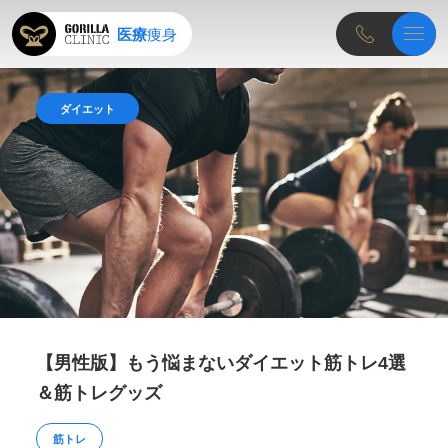
医療
痩身
料金一覧
ダイエット
診療メニュー
クリニック一覧
医師のご紹介
よくある質問
医療痩身メディア
ゴリラクリニック施術一覧
【男性版】もう悩まないダイエット筋トレ4選
＆筋トレグッズ
筋トレ