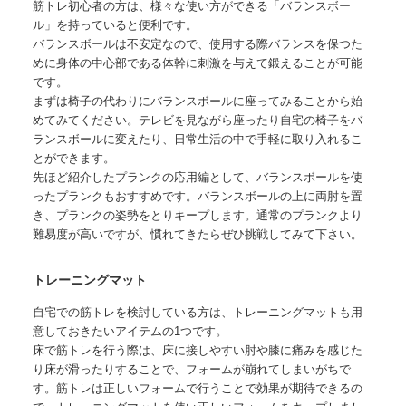
筋トレ初心者の方は、様々な使い方ができる「バランスボー
ル」を持っていると便利です。
バランスボールは不安定なので、使用する際バランスを保つた
めに身体の中心部である体幹に刺激を与えて鍛えることが可能
です。
まずは椅子の代わりにバランスボールに座ってみることから始
めてみてください。テレビを見ながら座ったり自宅の椅子をバ
ランスボールに変えたり、日常生活の中で手軽に取り入れるこ
とができます。
先ほど紹介したプランクの応用編として、バランスボールを使
ったプランクもおすすめです。バランスボールの上に両肘を置
き、プランクの姿勢をとりキープします。通常のプランクより
難易度が高いですが、慣れてきたらぜひ挑戦してみて下さい。
トレーニングマット
自宅での筋トレを検討している方は、トレーニングマットも用
意しておきたいアイテムの1つです。
床で筋トレを行う際は、床に接しやすい肘や膝に痛みを感じた
り床が滑ったりすることで、フォームが崩れてしまいがちで
す。筋トレは正しいフォームで行うことで効果が期待できるの