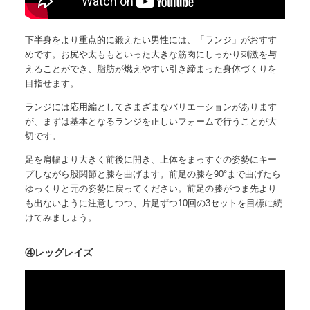
下半身をより重点的に鍛えたい男性には、「ランジ」がおすす
めです。お尻や太ももといった大きな筋肉にしっかり刺激を与
えることができ、脂肪が燃えやすい引き締まった身体づくりを
目指せます。
ランジには応用編としてさまざまなバリエーションがあります
が、まずは基本となるランジを正しいフォームで行うことが大
切です。
足を肩幅より大きく前後に開き、上体をまっすぐの姿勢にキー
プしながら股関節と膝を曲げます。前足の膝を90°まで曲げたら
ゆっくりと元の姿勢に戻ってください。前足の膝がつま先より
も出ないように注意しつつ、片足ずつ10回の3セットを目標に続
けてみましょう。
④レッグレイズ