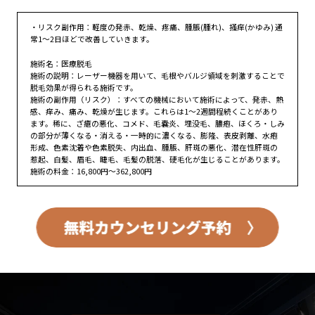
・リスク副作用：軽度の発赤、乾燥、疼痛、腫脹(腫れ)、掻痒(かゆみ) 通
常1～2日ほどで改善していきます。
施術名：医療脱毛
施術の説明：レーザー機器を用いて、毛根やバルジ領域を刺激することで
脱毛効果が得られる施術です。
施術の副作用（リスク）：すべての機械において施術によって、発赤、熱
感、痒み、痛み、乾燥が生じます。これらは1～2週間程続くことがあり
ます。稀に、ざ瘡の悪化、コメド、毛嚢炎、埋没毛、膿疱、ほくろ・しみ
の部分が薄くなる・消える・一時的に濃くなる、膨隆、表皮剥離、水疱
形成、色素沈着や色素脱失、内出血、腫脹、肝斑の悪化、潜在性肝斑の
惹起、白髪、眉毛、睫毛、毛髪の脱落、硬毛化が生じることがあります。
施術の料金：16,800円～362,800円