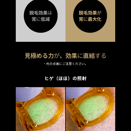
見極める力
が
、効果
に
直結
する
・光の点滅にご注意ください。
ヒゲ（ほほ）の照射