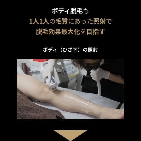
ボディ脱毛
も
1人1人
の
毛質
にあった
照射
で
脱毛効果最大化
を
目指す
ボディ（ひざ下）の照射