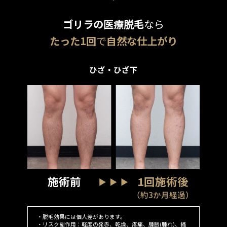
ゴリラの医療脱毛
なら
たった1回
で
自然な仕上がり
ひざ・ひざ下
施術前
1回施術後
（約3か月経過）
・脱毛効果には個人差があります。
・リスク副作用：軽度の発赤、乾燥、疼痛、腫脹(腫れ)、掻